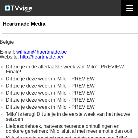
home
productiehuizen
Heartmade Media
Heartmade Media
België
E-mail:
william@haertmade.be
Website:
http://heartmade.be/
Dit zie je in de allerlaatste week van 'Milo' - PREVIEW
Finale!
Dit zie je deze week in 'Milo' - PREVIEW
Dit zie je deze week in 'Milo' - PREVIEW
Dit zie je deze week in 'Milo' - PREVIEW
Dit zie je deze week in 'Milo' - PREVIEW
Dit zie je deze week in 'Milo' - PREVIEW
'Milo' is terug! Dit zie je in de eerste week van het nieuwe
seizoen
Liefdesdriehoek, hartverscheurende onthullingen en
donkere geheimen: 'Milo' sluit af met meer emotie dan ooit