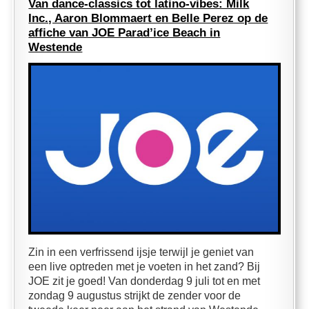
Van dance-classics tot latino-vibes: Milk
Inc., Aaron Blommaert en Belle Perez op de
affiche van JOE Parad’ice Beach in
Westende
Zin in een verfrissend ijsje terwijl je geniet van
een live optreden met je voeten in het zand? Bij
JOE zit je goed! Van donderdag 9 juli tot en met
zondag 9 augustus strijkt de zender voor de