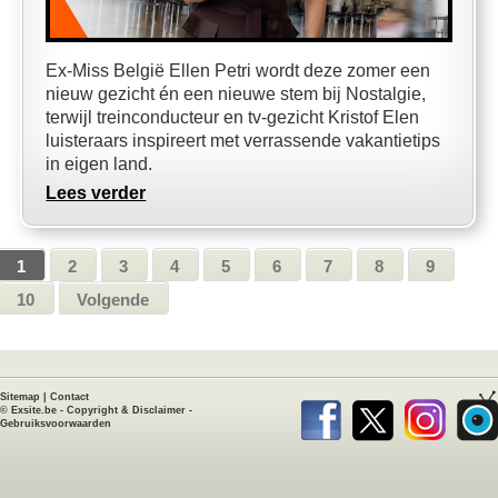
Ex-Miss België Ellen Petri wordt deze zomer een
nieuw gezicht én een nieuwe stem bij Nostalgie,
terwijl treinconducteur en tv-gezicht Kristof Elen
luisteraars inspireert met verrassende vakantietips
in eigen land.
Lees verder
1
2
3
4
5
6
7
8
9
10
Volgende
Sitemap
|
Contact
©
Exsite.be
-
Copyright & Disclaimer
-
Gebruiksvoorwaarden