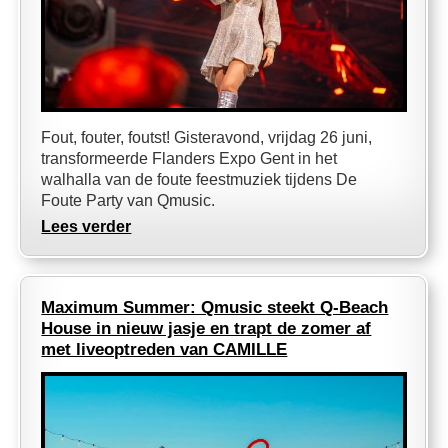
Fout, fouter, foutst! Gisteravond, vrijdag 26 juni,
transformeerde Flanders Expo Gent in het
walhalla van de foute feestmuziek tijdens De
Foute Party van Qmusic.
Lees verder
Maximum Summer: Qmusic steekt Q-Beach
House in nieuw jasje en trapt de zomer af
met liveoptreden van CAMILLE