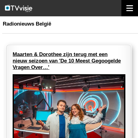
home
radio belgië
Radionieuws België
Maarten & Dorothee zijn terug met een
nieuw seizoen van 'De 10 Meest Gegoogelde
Vragen Over…'