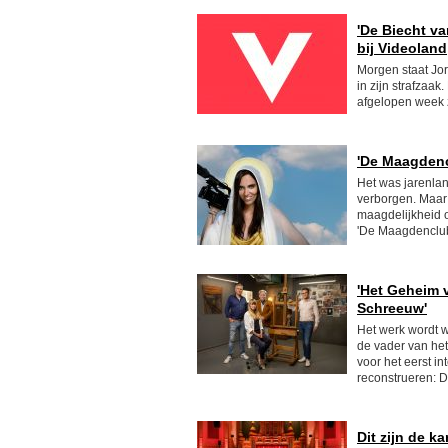
'De Biecht v
bij Videoland
Morgen staat Jor
in zijn strafzaa
afgelopen week 
'De Maagdenc
Het was jarenlan
verborgen. Maar
maagdelijkheid o
'De Maagdenclu
'Het Geheim v
Schreeuw'
Het werk wordt 
de vader van he
voor het eerst i
reconstrueren: 
Dit zijn de k