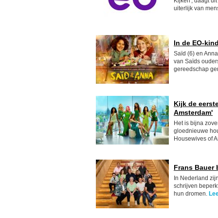
Kijken', daagt ui
uiterlijk van me
In de EO-kind
Saïd (6) en Anna
van Saïds ouder
gereedschap ge
Kijk de eers
Amsterdam'
Het is bijna zov
gloednieuwe hou
Housewives of A
Frans Bauer 
In Nederland zij
schrijven beperk
hun dromen.
Le