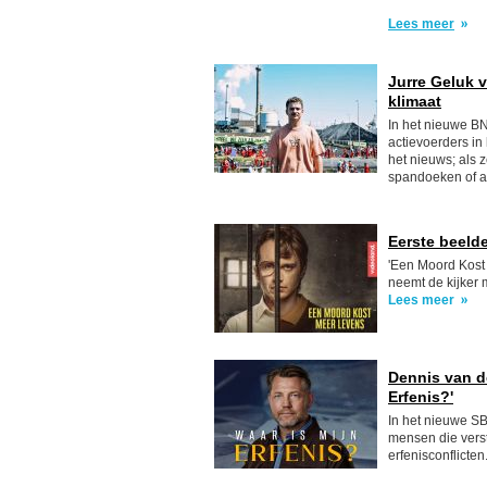
Lees meer
Jurre Geluk v
klimaat
In het nieuwe B
actievoerders in 
het nieuws; als 
spandoeken of a
Eerste beeld
'Een Moord Kost 
neemt de kijker 
Lees meer
Dennis van de
Erfenis?'
In het nieuwe SB
mensen die verst
erfenisconflicten