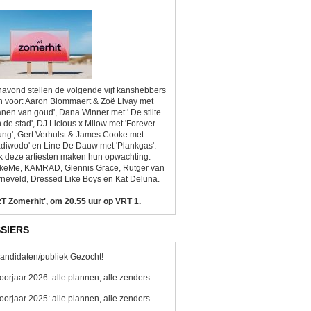
avond stellen de volgende vijf kanshebbers
h voor: Aaron Blommaert & Zoë Livay met
anen van goud', Dana Winner met ' De stilte
 de stad', DJ Licious x Milow met 'Forever
ng', Gert Verhulst & James Cooke met
diwodo' en Line De Dauw met 'Plankgas'.
 deze artiesten maken hun opwachting:
ikeMe, KAMRAD, Glennis Grace, Rutger van
neveld, Dressed Like Boys en Kat Deluna.
T Zomerhit', om 20.55 uur op VRT 1.
SIERS
andidaten/publiek Gezocht!
oorjaar 2026: alle plannen, alle zenders
oorjaar 2025: alle plannen, alle zenders