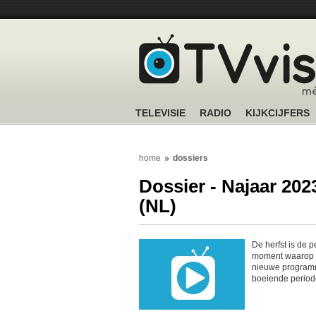
TELEVISIE
RADIO
KIJKCIJFERS
home
dossiers
Dossier - Najaar 2023
(NL)
De herfst is de p
moment waarop d
nieuwe programma
boeiende periode.