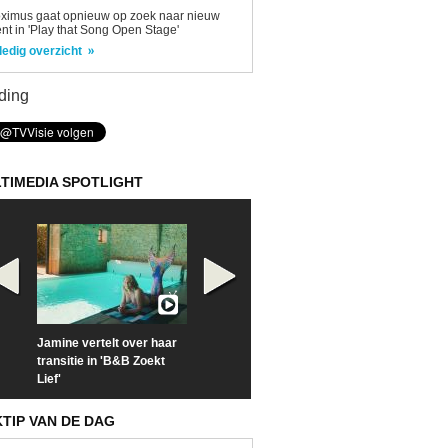
ximus gaat opnieuw op zoek naar nieuw
ent in 'Play that Song Open Stage'
ledig overzicht
ding
TIMEDIA SPOTLIGHT
Jamine vertelt over haar
Prime Video deelt officiële
Check nu de offi
transitie in 'B&B Zoekt
trailer van 'L*VE KLEINE'
trailer van 'The
Lief'
Sunrise'
KTIP VAN DE DAG