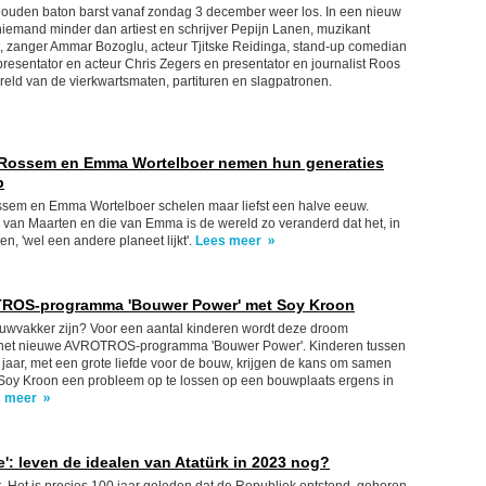
 gouden baton barst vanaf zondag 3 december weer los. In een nieuw
iemand minder dan artiest en schrijver Pepijn Lanen, muzikant
, zanger Ammar Bozoglu, acteur Tjitske Reidinga, stand-up comedian
resentator en acteur Chris Zegers en presentator en journalist Roos
eld van de vierkwartsmaten, partituren en slagpatronen.
 Rossem en Emma Wortelboer nemen hun generaties
p
sem en Emma Wortelboer schelen maar liefst een halve eeuw.
van Maarten en die van Emma is de wereld zo veranderd dat het, in
n, 'wel een andere planeet lijkt'.
Lees meer
ROS-programma 'Bouwer Power' met Soy Kroon
uwvakker zijn? Voor een aantal kinderen wordt deze droom
n het nieuwe AVROTROS-programma 'Bouwer Power'. Kinderen tussen
 jaar, met een grote liefde voor de bouw, krijgen de kans om samen
 Soy Kroon een probleem op te lossen op een bouwplaats ergens in
s meer
je': leven de idealen van Atatürk in 2023 nog?