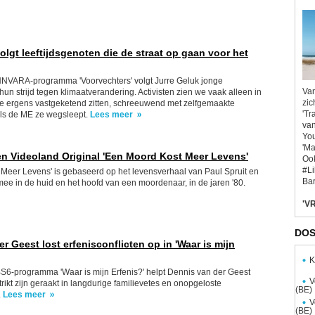
olgt leeftijdsgenoten die de straat op gaan voor het
NNVARA-programma 'Voorvechters' volgt Jurre Geluk jonge
Van
hun strijd tegen klimaatverandering. Activisten zien we vaak alleen in
zic
ze ergens vastgeketend zitten, schreeuwend met zelfgemaakte
'Tr
ls de ME ze wegsleept.
Lees meer
van
You
'Ma
en Videoland Original 'Een Moord Kost Meer Levens'
Ook
#L
Meer Levens' is gebaseerd op het levensverhaal van Paul Spruit en
Bar
mee in de huid en het hoofd van een moordenaar, in de jaren '80.
'VR
DOS
r Geest lost erfenisconflicten op in 'Waar is mijn
K
S6-programma 'Waar is mijn Erfenis?' helpt Dennis van der Geest
V
rikt zijn geraakt in langdurige familievetes en onopgeloste
(BE)
.
Lees meer
V
(BE)