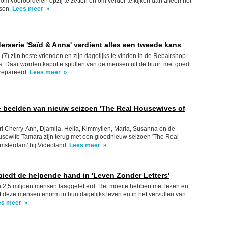
t om vooroordelen opzij te zetten en om verder te kijken dan alleen het
nsen.
Lees meer
erserie 'Saïd & Anna' verdient alles een tweede kans
 (7) zijn beste vrienden en zijn dagelijks te vinden in de Repairshop
s. Daar worden kapotte spullen van de mensen uit de buurt met goed
repareerd.
Lees meer
te beelden van nieuw seizoen 'The Real Housewives of
er! Cherry-Ann, Djamila, Hella, Kimmylien, Maria, Susanna en de
sewife Tamara zijn terug met een gloednieuw seizoen 'The Real
msterdam' bij Videoland.
Lees meer
biedt de helpende hand in 'Leven Zonder Letters'
n 2,5 miljoen mensen laaggeletterd. Het moeite hebben met lezen en
t deze mensen enorm in hun dagelijks leven en in het vervullen van
es meer