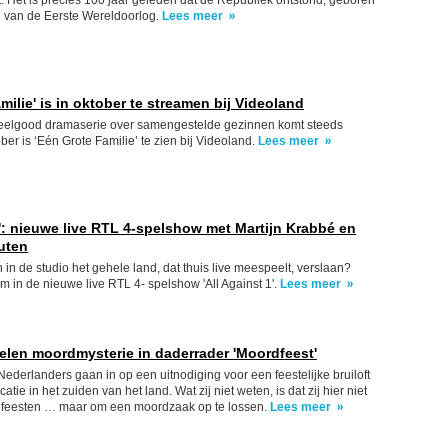
est. Het is precies 100 jaar geleden dat de Republiek ontstond, geboren
n van de Eerste Wereldoorlog.
Lees meer
milie' is in oktober te streamen bij Videoland
 feelgood dramaserie over samengestelde gezinnen komt steeds
tober is ‘Eén Grote Familie’ te zien bij Videoland.
Lees meer
1': nieuwe live RTL 4-spelshow met Martijn Krabbé en
uten
in de studio het gehele land, dat thuis live meespeelt, verslaan?
om in de nieuwe live RTL 4- spelshow 'All Against 1'.
Lees meer
felen moordmysterie in daderrader 'Moordfeest'
derlanders gaan in op een uitnodiging voor een feestelijke bruiloft
atie in het zuiden van het land. Wat zij niet weten, is dat zij hier niet
feesten … maar om een moordzaak op te lossen.
Lees meer