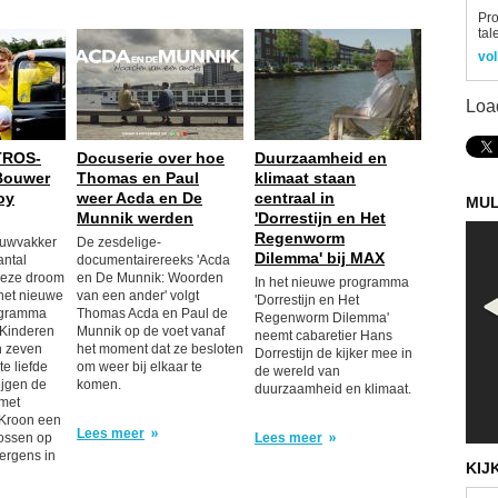
Pro
tal
vol
Loa
TROS-
Docuserie over hoe
Duurzaamheid en
Bouwer
Thomas en Paul
klimaat staan
oy
weer Acda en De
centraal in
MUL
Munnik werden
'Dorrestijn en Het
Regenworm
ouwvakker
De zesdelige-
Dilemma' bij MAX
antal
documentairereeks 'Acda
deze droom
en De Munnik: Woorden
In het nieuwe programma
 het nieuwe
van een ander' volgt
'Dorrestijn en Het
gramma
Thomas Acda en Paul de
Regenworm Dilemma'
 Kinderen
Munnik op de voet vanaf
neemt cabaretier Hans
n zeven
het moment dat ze besloten
Dorrestijn de kijker mee in
te liefde
om weer bij elkaar te
de wereld van
ijgen de
komen.
duurzaamheid en klimaat.
met
 Kroon een
Lees meer
lossen op
Lees meer
ergens in
KIJ