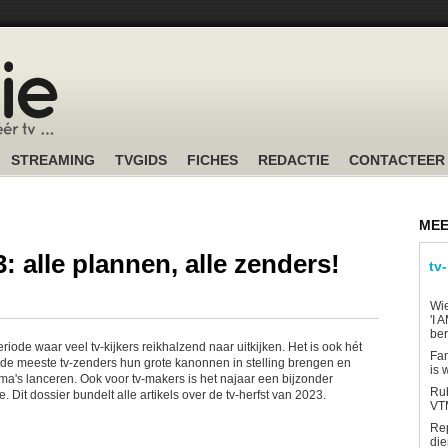
STREAMING
TVGIDS
FICHES
REDACTIE
CONTACTEER
MEE
: alle plannen, alle zenders!
tv
Wi
'I 
be
eriode waar veel tv-kijkers reikhalzend naar uitkijken. Het is ook hét
Fan
e meeste tv-zenders hun grote kanonnen in stelling brengen en
is 
's lanceren. Ook voor tv-makers is het najaar een bijzonder
Rub
 Dit dossier bundelt alle artikels over de tv-herfst van 2023.
VTM
Re
die