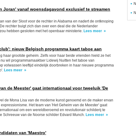
N
an Joran' vanaf woensdagavond exclusief te streamen
N
an van der Sloot voor de rechter in Alabama en nadert de ontknoping
k. De rechter buigt zich dan over een deal die de Nederlander
zou hebben gesloten met het openbaar ministerie.
Lees meer
lub': nieuw Belgisch programma kaart taboe aan
g haar grootste geheim. Zelfs voor haar beste vrienden hield ze het
 nu wil programmamaaktser Lidewij Nuitten het taboe van
p volwassen leeftijd eindelijk doorbreken in haar nieuwe programma
b'.
Lees meer
an de Meester' gaat internationaal voor tweeluik 'De
wel de Mona Lisa van de moderne kunst genoemd en de maker ervan
t expressionisme. Het team van 'Het Geheim van de Meester' gaat
nternationaal om een wereldberoemd en revolutionair schilderij te
De Schreeuw van de Noorse schilder Edvard Munch.
Lees meer
andidaten van 'Maestro'