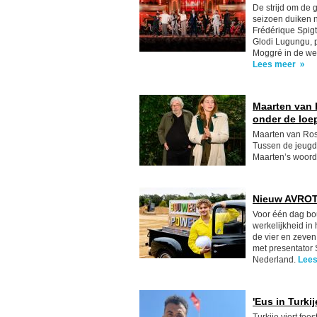
De strijd om de
seizoen duiken n
Frédérique Spigt
Glodi Lugungu, p
Moggré in de wer
Lees meer
Maarten van
onder de loe
Maarten van Ros
Tussen de jeugd 
Maarten’s woorde
Nieuw AVROT
Voor één dag bo
werkelijkheid i
de vier en zeven
met presentator
Nederland.
Lee
'Eus in Turki