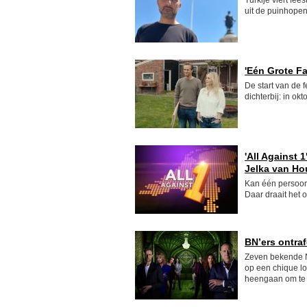
Turkije viert fe
uit de puinhope
'Eén Grote Fa
De start van de
dichterbij: in ok
'All Against 
Jelka van Ho
Kan één persoon 
Daar draait het 
BN’ers ontra
Zeven bekende Ne
op een chique loc
heengaan om te 