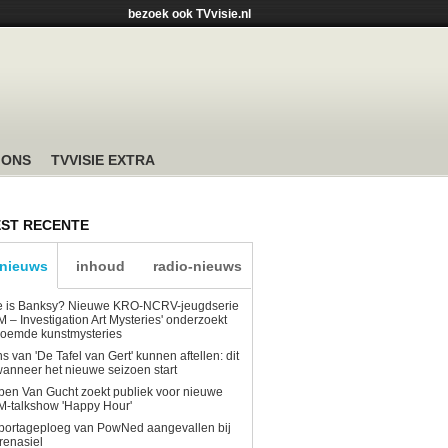
bezoek ook TVvisie.nl
 ONS
TVVISIE EXTRA
ST RECENTE
-nieuws
inhoud
radio-nieuws
e is Banksy? Nieuwe KRO-NCRV-jeugdserie
AM – Investigation Art Mysteries' onderzoekt
roemde kunstmysteries
s van 'De Tafel van Gert' kunnen aftellen: dit
wanneer het nieuwe seizoen start
en Van Gucht zoekt publiek voor nieuwe
-talkshow 'Happy Hour'
portageploeg van PowNed aangevallen bij
renasiel