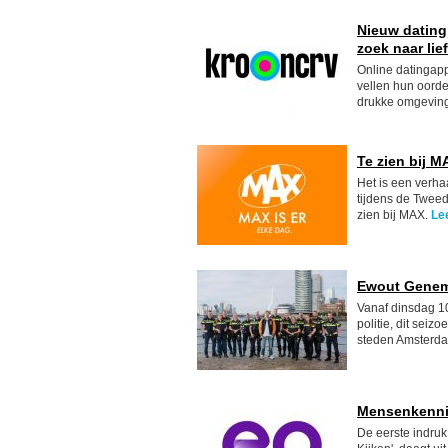
Nieuw dating
zoek naar lie
Online datingapp
vellen hun oorde
drukke omgeving
Te zien bij M
Het is een verh
tijdens de Tweed
zien bij MAX.
Le
Ewout Genema
Vanaf dinsdag 1
politie, dit sei
steden Amsterd
Mensenkennis
De eerste indru