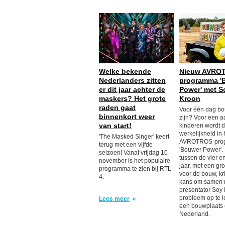
Welke bekende
Nieuw AVRO
Nederlanders zitten
programma '
er dit jaar achter de
Power' met S
maskers? Het grote
Kroon
raden gaat
Voor één dag b
binnenkort weer
zijn? Voor een a
van start!
kinderen wordt 
werkelijkheid in
'The Masked Singer' keert
AVROTROS-pro
terug met een vijfde
'Bouwer Power'.
seizoen! Vanaf vrijdag 10
tussen de vier e
november is het populaire
jaar, met een gro
programma te zien bij RTL
voor de bouw, kr
4.
kans om samen 
presentator Soy
probleem op te 
Lees meer
een bouwplaats 
Nederland.