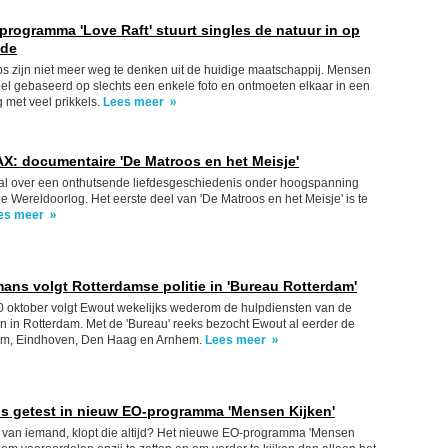
programma 'Love Raft' stuurt singles de natuur in op
fde
s zijn niet meer weg te denken uit de huidige maatschappij. Mensen
el gebaseerd op slechts een enkele foto en ontmoeten elkaar in een
 met veel prikkels.
Lees meer
AX: documentaire 'De Matroos en het Meisje'
aal over een onthutsende liefdesgeschiedenis onder hoogspanning
e Wereldoorlog. Het eerste deel van 'De Matroos en het Meisje' is te
es meer
ns volgt Rotterdamse politie in 'Bureau Rotterdam'
0 oktober volgt Ewout wekelijks wederom de hulpdiensten van de
zoen in Rotterdam. Met de 'Bureau' reeks bezocht Ewout al eerder de
am, Eindhoven, Den Haag en Arnhem.
Lees meer
 getest in nieuw EO-programma 'Mensen Kijken'
k van iemand, klopt die altijd? Het nieuwe EO-programma 'Mensen