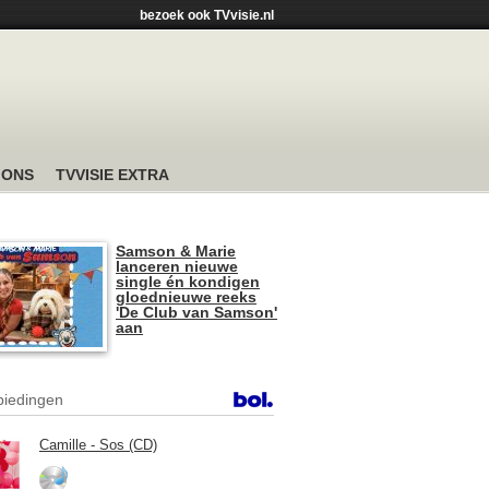
bezoek ook TVvisie.nl
 ONS
TVVISIE EXTRA
Samson & Marie
lanceren nieuwe
single én kondigen
gloednieuwe reeks
'De Club van Samson'
aan
iedingen
Camille - Sos (CD)