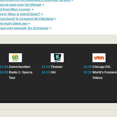
raat op gaan voor het klimaat
rd Kost Meer Levens'
p in 'Waar is mijn Erfenis?'
exclusief te streamen bij Videoland
ma kaart taboe aan
naal voor tweeluik 'De Schreeuw'
13:00
Zomerbeelden
14:10
Timbalo
13:35
Chicago P.D.
15:00
Radio 1: Sporza
14:15
Uki
15:15
World's Funnies
Tour
Videos