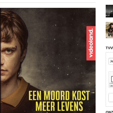
TVV
ONZ