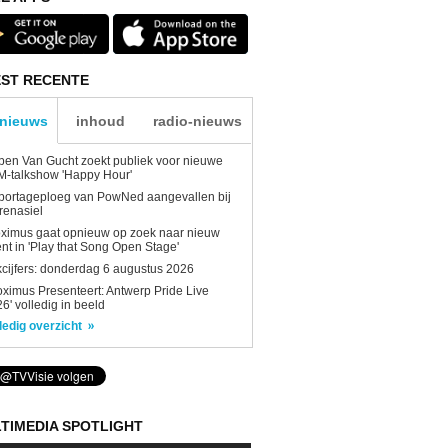
ST RECENTE
-nieuws
inhoud
radio-nieuws
en Van Gucht zoekt publiek voor nieuwe
-talkshow 'Happy Hour'
portageploeg van PowNed aangevallen bij
renasiel
ximus gaat opnieuw op zoek naar nieuw
ent in 'Play that Song Open Stage'
kcijfers: donderdag 6 augustus 2026
oximus Presenteert: Antwerp Pride Live
6' volledig in beeld
ledig overzicht
TIMEDIA SPOTLIGHT