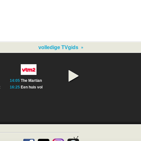
volledige TVgids
14:05
The Martian
14:05
The Irrational
13:00
Geen uitze
t
16:25
Een huis vol
14:55
Speed
15:20
Airwolf