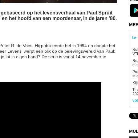
 gebaseerd op het levensverhaal van Paul Spruit
 en het hoofd van een moordenaar, in de jaren '80.
MEE
tv
eter R. de Vries. Hij publiceerde het in 1994 en doopte het
Rub
Meer Levens' werpt een blik op de belevingswereld van Paul:
VTM
 je lot in eigen hand? De serie is vanaf 14 november te
Re
die
Pro
tal
Kij
'Pr
202
vol
MUL