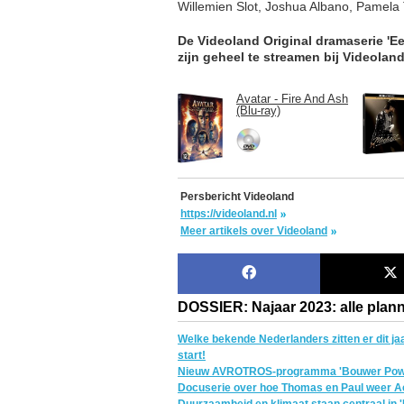
Willemien Slot, Joshua Albano, Pamela 
De Videoland Original dramaserie 'E
zijn geheel te streamen bij Videoland
Avatar - Fire And Ash
(Blu-ray)
Persbericht Videoland
https://videoland.nl
Meer artikels over Videoland
DOSSIER: Najaar 2023: alle plann
Welke bekende Nederlanders zitten er dit j
start!
Nieuw AVROTROS-programma 'Bouwer Powe
Docuserie over hoe Thomas en Paul weer A
Duurzaamheid en klimaat staan centraal in