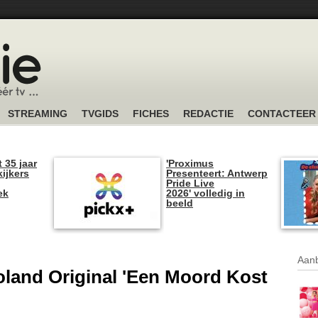
STREAMING
TVGIDS
FICHES
REDACTIE
CONTACTEER
t 35 jaar
'Proximus
kijkers
Presenteert: Antwerp
Pride Live
ek
2026' volledig in
beeld
Aanb
oland Original 'Een Moord Kost