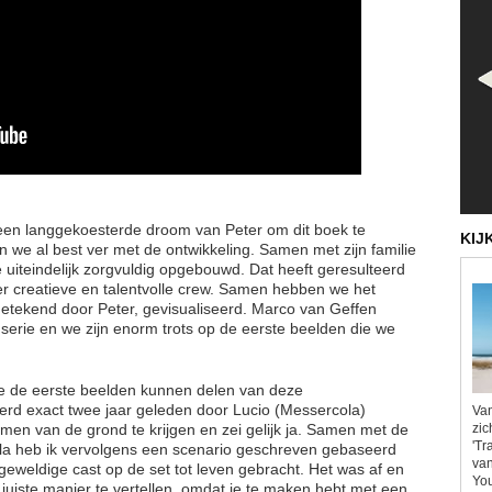
een langgekoesterde droom van Peter om dit boek te
KIJ
en we al best ver met de ontwikkeling. Samen met zijn familie
iteindelijk zorgvuldig opgebouwd. Dat heeft geresulteerd
eer creatieve en talentvolle crew. Samen hebben we het
pgetekend door Peter, gevisualiseerd. Marco van Geffen
serie en we zijn enorm trots op de eerste beelden die we
 we de eerste beelden kunnen delen van deze
erd exact twee jaar geleden door Lucio (Messercola)
Van
zic
en van de grond te krijgen en zei gelijk ja. Samen met de
'Tr
ola heb ik vervolgens een scenario geschreven gebaseerd
van
geweldige cast op de set tot leven gebracht. Het was af en
You
juiste manier te vertellen, omdat je te maken hebt met een