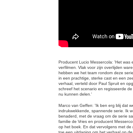
Producent Lucio Messercola: 'Het was 
verfilmen. Vlak voor zijn overlijden war
hebben we het team rondom deze serie u
in een prachtige, sterke cast en een z
verhaal, verteld door Paul Spruit en o
schreef het scenario en regisseerde de 
nu kunnen delen.'
Marco van Geffen: 'Ik ben erg blij dat
indrukwekkende, spannende serie. Ik w
benaderd, met de vraag om de serie sam
familie de Vries en producent Messerc
op het boek. En dat vervolgens met de 
toe een uitdaging om het verhaal op de 