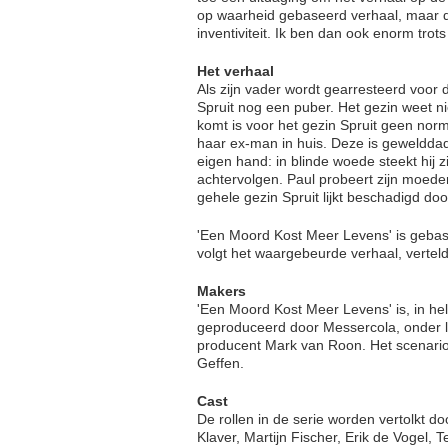
op waarheid gebaseerd verhaal, maar da
inventiviteit. Ik ben dan ook enorm trots
Het verhaal
Als zijn vader wordt gearresteerd voo
Spruit nog een puber. Het gezin weet ni
komt is voor het gezin Spruit geen nor
haar ex-man in huis. Deze is gewelddadi
eigen hand: in blinde woede steekt hij 
achtervolgen. Paul probeert zijn moeder
gehele gezin Spruit lijkt beschadigd do
'Een Moord Kost Meer Levens' is gebase
volgt het waargebeurde verhaal, vertel
Makers
'Een Moord Kost Meer Levens' is, in h
geproduceerd door Messercola, onder l
producent Mark van Roon. Het scenario 
Geffen.
Cast
De rollen in de serie worden vertolkt d
Klaver, Martijn Fischer, Erik de Vogel