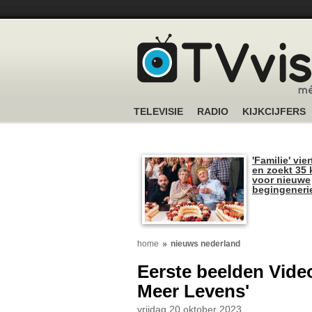
TELEVISIE
RADIO
KIJKCIJFERS
'Familie' vier
en zoekt 35 
voor nieuwe
begingeneri
home
nieuws nederland
Eerste beelden Vide
Meer Levens'
vrijdag 20 oktober 2023