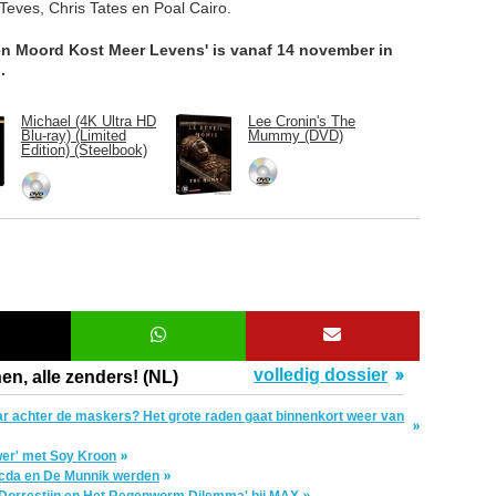
Teves, Chris Tates en Poal Cairo.
en Moord Kost Meer Levens' is vanaf 14 november in
.
Michael (4K Ultra HD
Lee Cronin's The
Blu-ray) (Limited
Mummy (DVD)
Edition) (Steelbook)
volledig dossier
en, alle zenders! (NL)
aar achter de maskers? Het grote raden gaat binnenkort weer van
r' met Soy Kroon
cda en De Munnik werden
 'Dorrestijn en Het Regenworm Dilemma' bij MAX