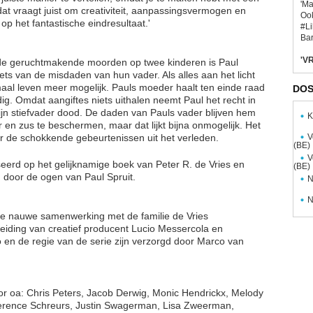
'Ma
t vraagt juist om creativiteit, aanpassingsvermogen en
Ook
 op het fantastische eindresultaat.'
#L
Bar
'VR
r de geruchtmakende moorden op twee kinderen is Paul
ets van de misdaden van hun vader. Als alles aan het licht
maal leven meer mogelijk. Pauls moeder haalt ten einde raad
DOS
g. Omdat aangiftes niets uithalen neemt Paul het recht in
zijn stiefvader dood. De daden van Pauls vader blijven hem
K
 en zus te beschermen, maar dat lijkt bijna onmogelijk. Het
V
or de schokkende gebeurtenissen uit het verleden.
(BE)
V
erd op het gelijknamige boek van Peter R. de Vries en
(BE)
d door de ogen van Paul Spruit.
N
N
ele nauwe samenwerking met de familie de Vries
eiding van creatief producent Lucio Messercola en
en de regie van de serie zijn verzorgd door Marco van
oor oa: Chris Peters, Jacob Derwig, Monic Hendrickx, Melody
, Terence Schreurs, Justin Swagerman, Lisa Zweerman,