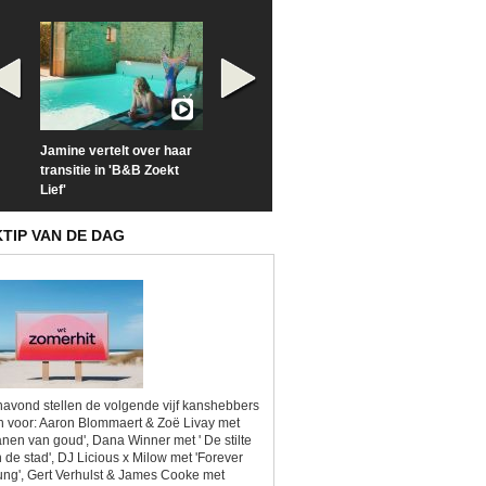
Jamine vertelt over haar
Prime Video deelt officiële
Check nu de offi
transitie in 'B&B Zoekt
trailer van 'L*VE KLEINE'
trailer van 'The
Lief'
Sunrise'
KTIP VAN DE DAG
avond stellen de volgende vijf kanshebbers
h voor: Aaron Blommaert & Zoë Livay met
anen van goud', Dana Winner met ' De stilte
 de stad', DJ Licious x Milow met 'Forever
ng', Gert Verhulst & James Cooke met