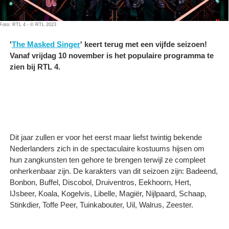
Foto: RTL 4 - © RTL 2023
'
The Masked Singer
' keert terug met een vijfde seizoen!
Vanaf vrijdag 10 november is het populaire programma te
zien bij RTL 4.
Dit jaar zullen er voor het eerst maar liefst twintig bekende
Nederlanders zich in de spectaculaire kostuums hijsen om
hun zangkunsten ten gehore te brengen terwijl ze compleet
onherkenbaar zijn. De karakters van dit seizoen zijn: Badeend,
Bonbon, Buffel, Discobol, Druiventros, Eekhoorn, Hert,
IJsbeer, Koala, Kogelvis, Libelle, Magiër, Nijlpaard, Schaap,
Stinkdier, Toffe Peer, Tuinkabouter, Uil, Walrus, Zeester.