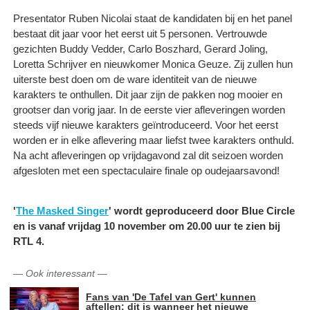
Presentator Ruben Nicolai staat de kandidaten bij en het panel
bestaat dit jaar voor het eerst uit 5 personen. Vertrouwde
gezichten Buddy Vedder, Carlo Boszhard, Gerard Joling,
Loretta Schrijver en nieuwkomer Monica Geuze. Zij zullen hun
uiterste best doen om de ware identiteit van de nieuwe
karakters te onthullen. Dit jaar zijn de pakken nog mooier en
grootser dan vorig jaar. In de eerste vier afleveringen worden
steeds vijf nieuwe karakters geïntroduceerd. Voor het eerst
worden er in elke aflevering maar liefst twee karakters onthuld.
Na acht afleveringen op vrijdagavond zal dit seizoen worden
afgesloten met een spectaculaire finale op oudejaarsavond!
'
The Masked Singer
' wordt geproduceerd door Blue Circle
en is vanaf vrijdag 10 november om 20.00 uur te zien bij
RTL 4.
—
Ook interessant
—
Fans van 'De Tafel van Gert' kunnen
aftellen: dit is wanneer het nieuwe