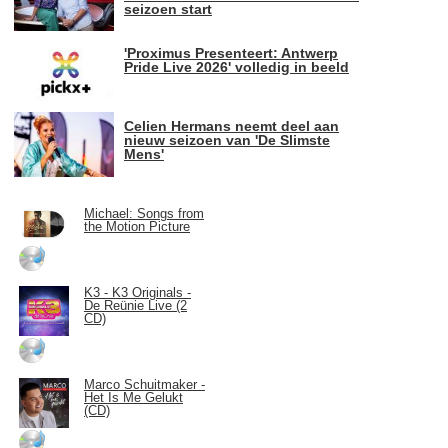
seizoen start
'Proximus Presenteert: Antwerp
Pride Live 2026' volledig in beeld
Celien Hermans neemt deel aan
nieuw seizoen van 'De Slimste
Mens'
Michael: Songs from
the Motion Picture
K3 - K3 Originals -
De Reünie Live (2
CD)
Marco Schuitmaker -
Het Is Me Gelukt
(CD)