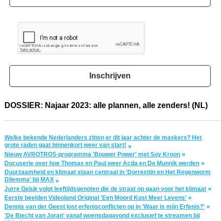
Inschrijven
DOSSIER: Najaar 2023: alle plannen, alle zenders! (NL)
Welke bekende Nederlanders zitten er dit jaar achter de maskers? Het
grote raden gaat binnenkort weer van start!
Nieuw AVROTROS-programma 'Bouwer Power' met Soy Kroon
Docuserie over hoe Thomas en Paul weer Acda en De Munnik werden
Duurzaamheid en klimaat staan centraal in 'Dorrestijn en Het Regenworm
Dilemma' bij MAX
Jurre Geluk volgt leeftijdsgenoten die de straat op gaan voor het klimaat
Eerste beelden Videoland Original 'Een Moord Kost Meer Levens'
Dennis van der Geest lost erfenisconflicten op in 'Waar is mijn Erfenis?'
'De Biecht van Joran' vanaf woensdagavond exclusief te streamen bij