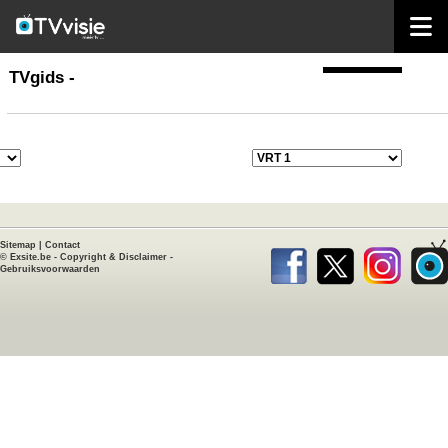
home
TVgids
TVgids -
Sitemap
|
Contact
©
Exsite.be
-
Copyright & Disclaimer
-
Gebruiksvoorwaarden