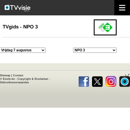
home
TVgids
TVgids - NPO 3
Sitemap
|
Contact
©
Exsite.be
-
Copyright & Disclaimer
-
Gebruiksvoorwaarden