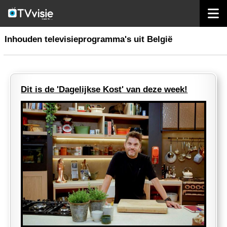
home
inhoud belgië
Inhouden televisieprogramma's uit België
Dit is de 'Dagelijkse Kost' van deze week!