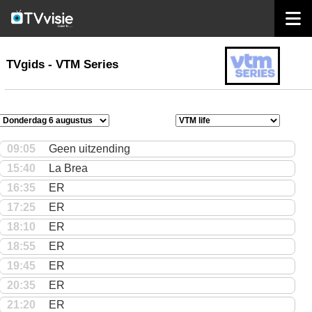
home
TVgids
TVgids - VTM Series
09:05
Geen uitzending
15:40
La Brea
16:35
ER
17:25
ER
18:10
ER
18:55
ER
19:45
ER
20:35
ER
21:20
ER