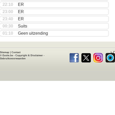
22:10
ER
23:00
ER
23:40
ER
00:30
Suits
01:10
Geen uitzending
Sitemap
|
Contact
©
Exsite.be
-
Copyright & Disclaimer
-
Gebruiksvoorwaarden