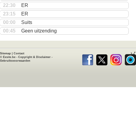
22:30
ER
23:15
ER
00:00
Suits
00:45
Geen uitzending
Sitemap
|
Contact
©
Exsite.be
-
Copyright & Disclaimer
-
Gebruiksvoorwaarden