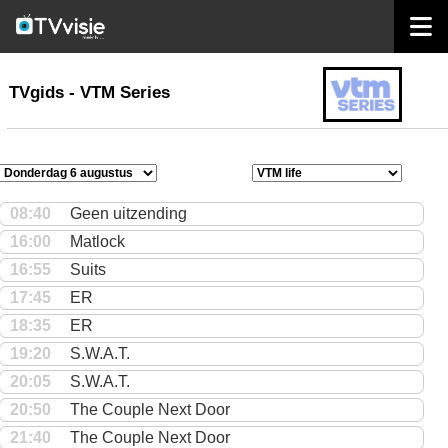
home
TVgids
TVgids - VTM Series
08:40
Geen uitzending
16:00
Matlock
16:55
Suits
17:45
ER
18:35
ER
19:20
S.W.A.T.
20:05
S.W.A.T.
20:50
The Couple Next Door
21:40
The Couple Next Door