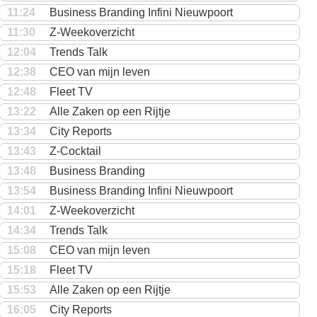
11:24
Business Branding Infini Nieuwpoort
11:30
Z-Weekoverzicht
12:04
Trends Talk
12:38
CEO van mijn leven
12:48
Fleet TV
13:22
Alle Zaken op een Rijtje
13:34
City Reports
13:43
Z-Cocktail
13:48
Business Branding
13:54
Business Branding Infini Nieuwpoort
14:01
Z-Weekoverzicht
14:34
Trends Talk
15:08
CEO van mijn leven
15:18
Fleet TV
15:53
Alle Zaken op een Rijtje
16:05
City Reports