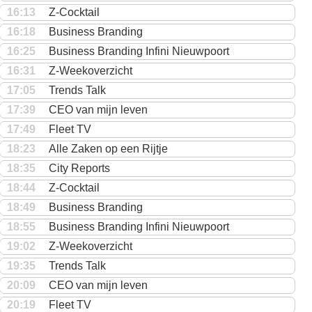
16:13
Z-Cocktail
16:18
Business Branding
16:25
Business Branding Infini Nieuwpoort
16:31
Z-Weekoverzicht
17:05
Trends Talk
17:39
CEO van mijn leven
17:49
Fleet TV
18:23
Alle Zaken op een Rijtje
18:35
City Reports
18:44
Z-Cocktail
18:49
Business Branding
18:55
Business Branding Infini Nieuwpoort
19:02
Z-Weekoverzicht
19:35
Trends Talk
20:09
CEO van mijn leven
20:19
Fleet TV