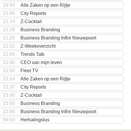
20:54
Alle Zaken op een Rijtje
21:06
City Reports
21:14
Z-Cocktail
21:19
Business Branding
21:26
Business Branding Infini Nieuwpoort
21:32
Z-Weekoverzicht
22:06
Trends Talk
22:40
CEO van mijn leven
22:50
Fleet TV
23:24
Alle Zaken op een Rijtje
23:37
City Reports
23:45
Z-Cocktail
23:50
Business Branding
23:56
Business Branding Infini Nieuwpoort
00:03
Herhalingslus