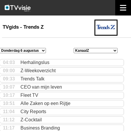
home
TVgids
TVgids - Trends Z
04:03
Herhalingslus
09:00
Z-Weekoverzicht
09:33
Trends Talk
10:07
CEO van mijn leven
10:17
Fleet TV
10:51
Alle Zaken op een Rijtje
11:04
City Reports
11:12
Z-Cocktail
11:17
Business Branding