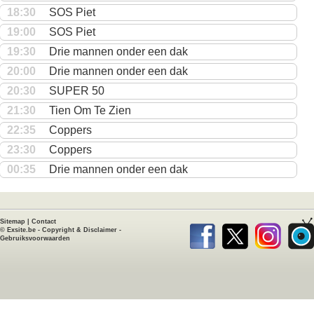
18:30
SOS Piet
19:00
SOS Piet
19:30
Drie mannen onder een dak
20:00
Drie mannen onder een dak
20:30
SUPER 50
21:30
Tien Om Te Zien
22:35
Coppers
23:30
Coppers
00:35
Drie mannen onder een dak
Sitemap
|
Contact
©
Exsite.be
-
Copyright & Disclaimer
-
Gebruiksvoorwaarden