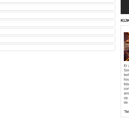
KIJ
Er 
Som
beh
hou
bij
con
and
op 
de 
'Te