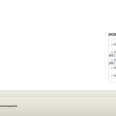
DOS
K
V
(BE)
V
(BE)
N
N
voorwaarden