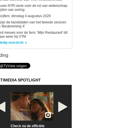
uwe NTR-serie over de rol van wetenschap
tijden van oorlog
kcijfers: dinsdag 4 augustus 2026
 zijn de kandidaten van het tweede seizoen
 'Bestemming X'
d nieuws voor de fans: 'Mijn Restaurant' dit
aar weer bij VTM
ledig overzicht
ding
TIMEDIA SPOTLIGHT
Check nu de officiële
Neem samen met VTM
Goedele Lieken