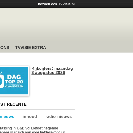
bezoek ook TVvisie.nl
 ONS
TVVISIE EXTRA
Kijkcijfers: maandag
3 augustus 2026
ST RECENTE
-nieuws
inhoud
radio-nieuws
rassing in 'B&B Vol Liefde': negende
enaar sluit zich aan voor liefdesavontuur