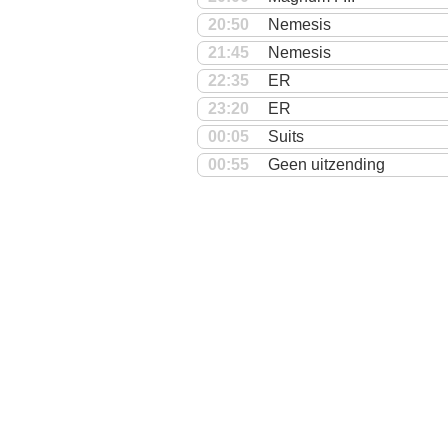
20:50
Nemesis
21:45
Nemesis
22:35
ER
23:20
ER
00:05
Suits
00:55
Geen uitzending