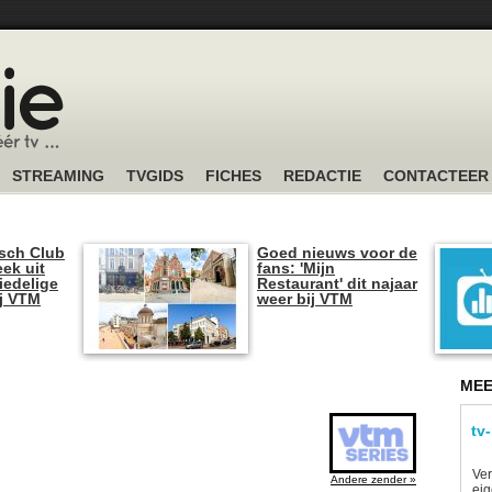
STREAMING
TVGIDS
FICHES
REDACTIE
CONTACTEER
sch Club
Goed nieuws voor de
ek uit
fans: 'Mijn
iedelige
Restaurant' dit najaar
ij VTM
weer bij VTM
MEE
tv
Ver
Andere zender »
eig