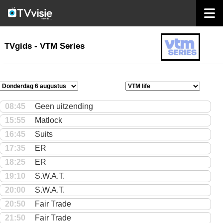
home
TVgids
TVgids - VTM Series
08:45
Geen uitzending
15:55
Matlock
16:45
Suits
17:35
ER
18:25
ER
19:10
S.W.A.T.
20:00
S.W.A.T.
20:50
Fair Trade
21:50
Fair Trade