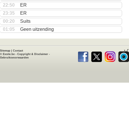
22:50
ER
23:35
ER
00:20
Suits
01:05
Geen uitzending
Sitemap
|
Contact
©
Exsite.be
-
Copyright & Disclaimer
-
Gebruiksvoorwaarden