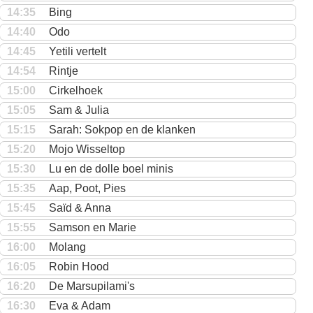
14:35
Bing
14:40
Odo
14:45
Yetili vertelt
14:54
Rintje
15:00
Cirkelhoek
15:05
Sam & Julia
15:15
Sarah: Sokpop en de klanken
15:20
Mojo Wisseltop
15:30
Lu en de dolle boel minis
15:35
Aap, Poot, Pies
15:45
Saïd & Anna
15:55
Samson en Marie
16:00
Molang
16:05
Robin Hood
16:20
De Marsupilami's
16:30
Eva & Adam