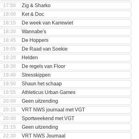
17:50
Zig & Sharko
18:00
Ket & Doc
18:15
De week van Karrewiet
18:30
Wannabe's
18:45
De Hoppers
19:05
De Raad van Soekie
19:20
Helden
19:30
De regels van Floor
19:40
Stresskippen
19:50
Shaun het schaap
19:55
Athleticus Urban Games
20:00
Geen uitzending
20:15
VRT NWS journaal met VGT
20:40
Sportweekend met VGT
21:15
Geen uitzending
22:30
VRT NWS Journaal