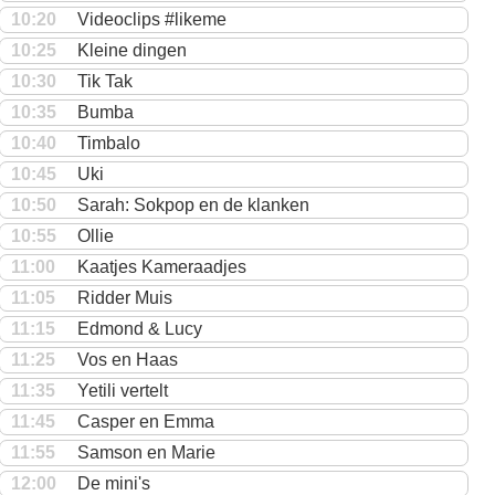
10:20
Videoclips #likeme
10:25
Kleine dingen
10:30
Tik Tak
10:35
Bumba
10:40
Timbalo
10:45
Uki
10:50
Sarah: Sokpop en de klanken
10:55
Ollie
11:00
Kaatjes Kameraadjes
11:05
Ridder Muis
11:15
Edmond & Lucy
11:25
Vos en Haas
11:35
Yetili vertelt
11:45
Casper en Emma
11:55
Samson en Marie
12:00
De mini's