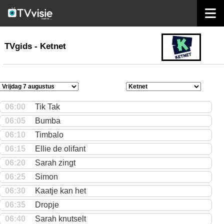
home
TVgids
TVgids - Ketnet
06:00
Tik Tak
06:05
Bumba
06:10
Timbalo
06:15
Ellie de olifant
06:20
Sarah zingt
06:25
Simon
06:30
Kaatje kan het
06:35
Dropje
06:40
Sarah knutselt