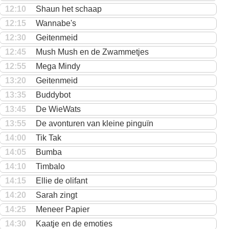
12:10
Shaun het schaap
12:15
Wannabe's
12:30
Geitenmeid
12:45
Mush Mush en de Zwammetjes
12:55
Mega Mindy
13:20
Geitenmeid
13:35
Buddybot
13:45
De WieWats
13:55
De avonturen van kleine pinguïn
14:00
Tik Tak
14:05
Bumba
14:10
Timbalo
14:15
Ellie de olifant
14:20
Sarah zingt
14:25
Meneer Papier
14:30
Kaatje en de emoties