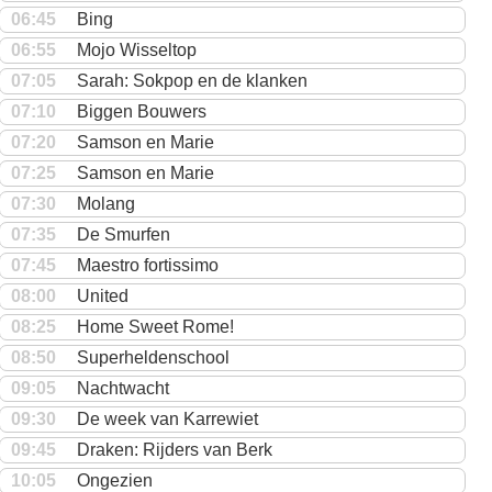
06:45
Bing
06:55
Mojo Wisseltop
07:05
Sarah: Sokpop en de klanken
07:10
Biggen Bouwers
07:20
Samson en Marie
07:25
Samson en Marie
07:30
Molang
07:35
De Smurfen
07:45
Maestro fortissimo
08:00
United
08:25
Home Sweet Rome!
08:50
Superheldenschool
09:05
Nachtwacht
09:30
De week van Karrewiet
09:45
Draken: Rijders van Berk
10:05
Ongezien