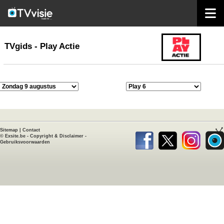
home
TVgids
TVgids - Play Actie
Sitemap
|
Contact
©
Exsite.be
-
Copyright & Disclaimer
-
Gebruiksvoorwaarden