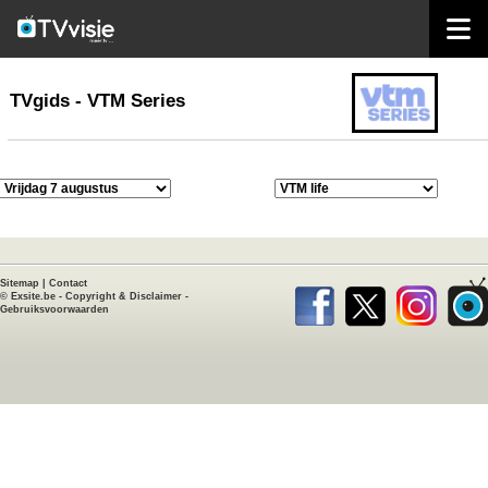
home
TVgids
TVgids - VTM Series
Sitemap
|
Contact
©
Exsite.be
-
Copyright & Disclaimer
-
Gebruiksvoorwaarden