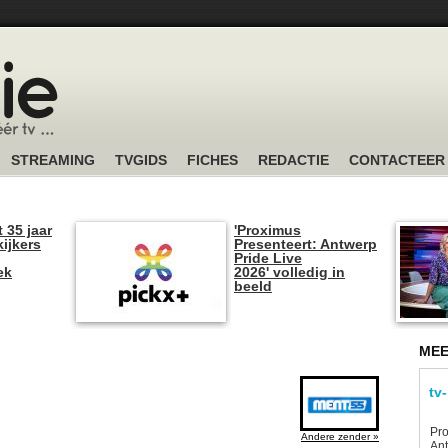
STREAMING
TVGIDS
FICHES
REDACTIE
CONTACTEER
t 35 jaar
'Proximus
kijkers
Presenteert: Antwerp
Pride Live
ek
2026' volledig in
beeld
MEE
tv
Pro
Andere zender »
Ant