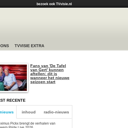
bezoek ook TVvisie.nl
 ONS
TVVISIE EXTRA
Fans van 'De Tafel
van Gert' kunnen
aftellen: dit is
wanneer het nieuwe
seizoen start
ST RECENTE
-nieuws
inhoud
radio-nieuws
ximus Pickx brengt de verhalen van
werp Pride Live 2026