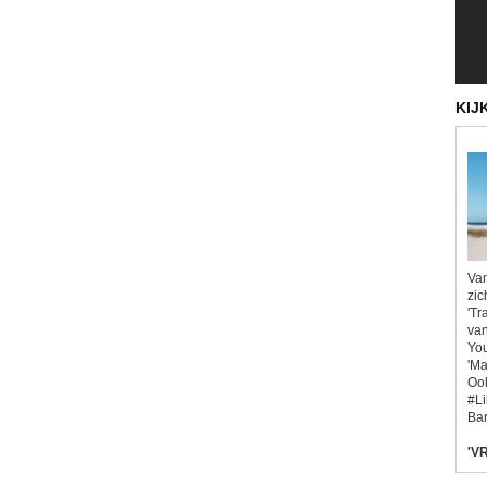
KIJ
Van
zic
'Tr
van
You
'Ma
Ook
#L
Bar
'VR