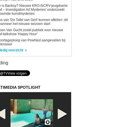
e is Banksy? Nieuwe KRO-NCRV-jeugdserie
AM – Investigation Art Mysteries' onderzoekt
roemde kunstmysteries
s van 'De Tafel van Gert' kunnen aftellen: dit
wanneer het nieuwe seizoen start
en Van Gucht zoekt publiek voor nieuwe
-talkshow 'Happy Hour'
portageploeg van PowNed aangevallen bij
renasiel
ledig overzicht
ding
TIMEDIA SPOTLIGHT