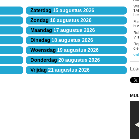
Wi
Zaterdag
15 augustus 2026
'I 
be
Zondag
16 augustus 2026
Fan
is 
Maandag
17 augustus 2026
Rub
VTM
Dinsdag
18 augustus 2026
Re
die
Woensdag
19 augustus 2026
vol
Donderdag
20 augustus 2026
Loa
Vrijdag
21 augustus 2026
MUL