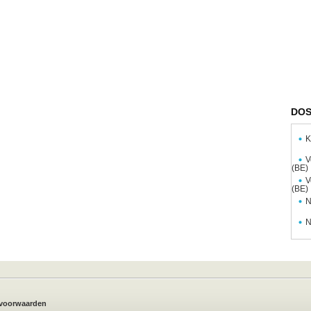
DOS
K
V
(BE)
V
(BE)
N
N
voorwaarden