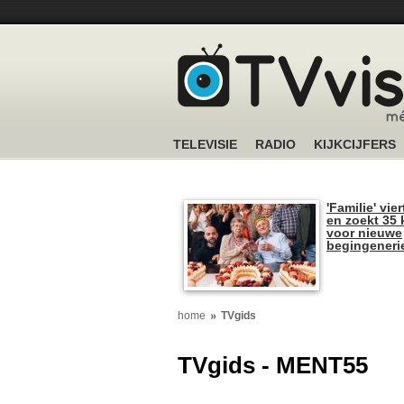
TELEVISIE
RADIO
KIJKCIJFERS
'Familie' vier
en zoekt 35 
voor nieuwe
begingeneri
home
TVgids
TVgids - MENT55