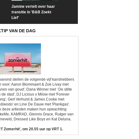
Jamine vertelt over haar
Prime Video deelt officiële
Check nu de offi
transitie in 'B&B Zoekt
trailer van 'L*VE KLEINE'
trailer van 'The
Lief'
Sunrise'
KTIP VAN DE DAG
avond stellen de volgende vijf kanshebbers
h voor: Aaron Blommaert & Zoë Livay met
anen van goud', Dana Winner met ' De stilte
 de stad', DJ Licious x Milow met 'Forever
ng', Gert Verhulst & James Cooke met
diwodo' en Line De Dauw met 'Plankgas'.
 deze artiesten maken hun opwachting:
ikeMe, KAMRAD, Glennis Grace, Rutger van
neveld, Dressed Like Boys en Kat Deluna.
T Zomerhit', om 20.55 uur op VRT 1.