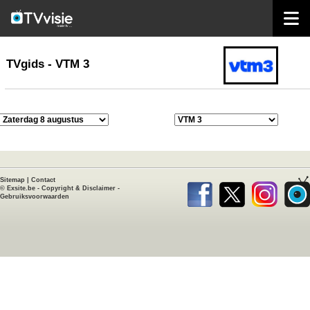
home
TVgids
TVgids - VTM 3
Sitemap
|
Contact
©
Exsite.be
-
Copyright & Disclaimer
-
Gebruiksvoorwaarden