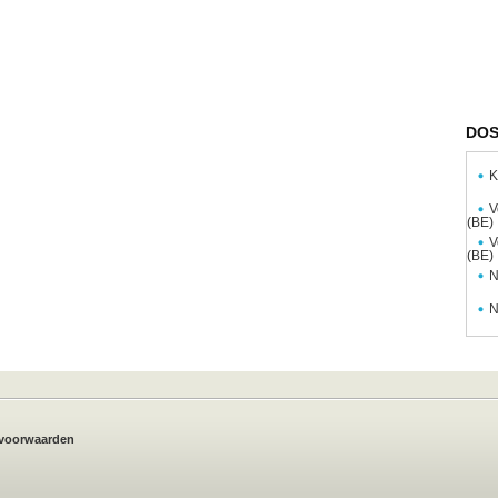
DOS
K
V
(BE)
V
(BE)
N
N
voorwaarden