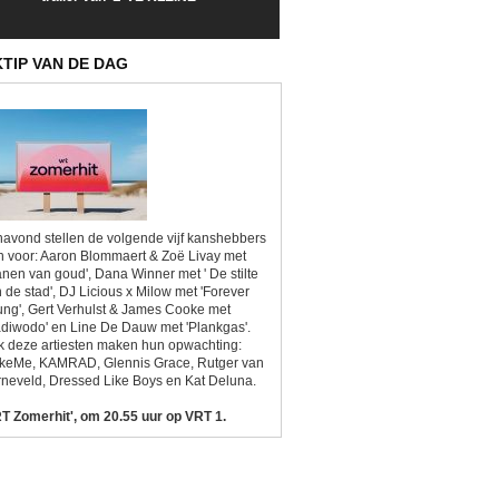
Sunrise'
Kitsch'
KTIP VAN DE DAG
avond stellen de volgende vijf kanshebbers
h voor: Aaron Blommaert & Zoë Livay met
anen van goud', Dana Winner met ' De stilte
 de stad', DJ Licious x Milow met 'Forever
ng', Gert Verhulst & James Cooke met
diwodo' en Line De Dauw met 'Plankgas'.
 deze artiesten maken hun opwachting:
ikeMe, KAMRAD, Glennis Grace, Rutger van
neveld, Dressed Like Boys en Kat Deluna.
T Zomerhit', om 20.55 uur op VRT 1.