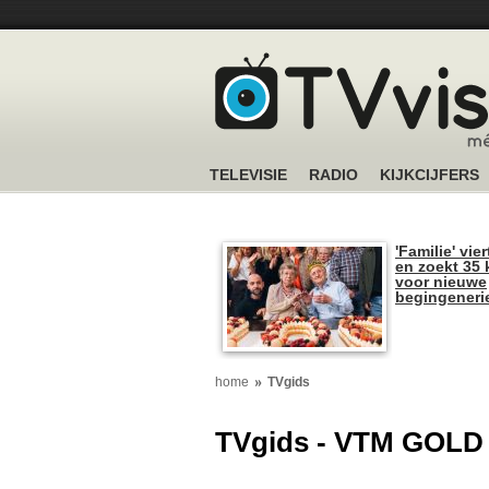
TELEVISIE
RADIO
KIJKCIJFERS
'Familie' vier
en zoekt 35 
voor nieuwe
begingeneri
home
TVgids
TVgids - VTM GOLD