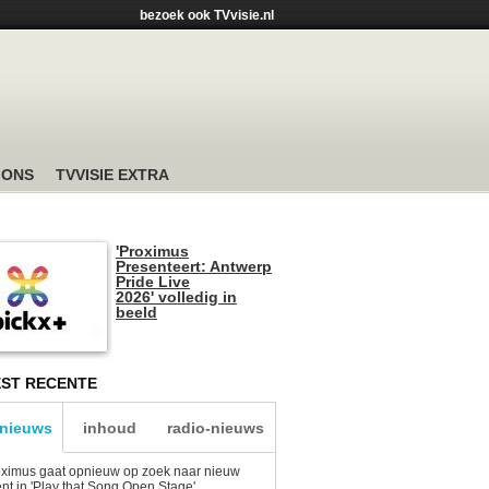
bezoek ook TVvisie.nl
 ONS
TVVISIE EXTRA
'Proximus
Presenteert: Antwerp
Pride Live
2026' volledig in
beeld
ST RECENTE
-nieuws
inhoud
radio-nieuws
ximus gaat opnieuw op zoek naar nieuw
ent in 'Play that Song Open Stage'