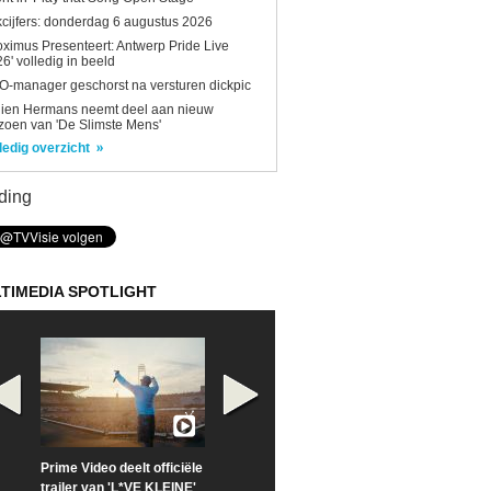
kcijfers: donderdag 6 augustus 2026
oximus Presenteert: Antwerp Pride Live
6' volledig in beeld
-manager geschorst na versturen dickpic
lien Hermans neemt deel aan nieuw
zoen van 'De Slimste Mens'
ledig overzicht
ding
TIMEDIA SPOTLIGHT
Prime Video deelt officiële
Check nu de officiële
Neem samen m
trailer van 'L*VE KLEINE'
trailer van 'The Last
een kijkje op '