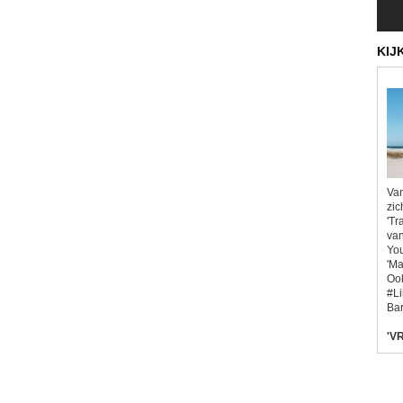
KIJ
Van
zic
'Tr
van
You
'Ma
Ook
#L
Bar
'VR