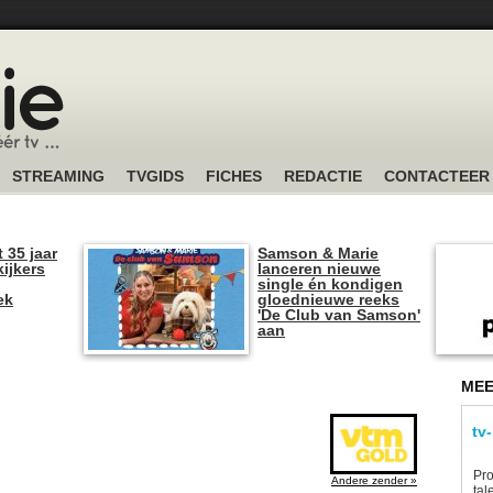
STREAMING
TVGIDS
FICHES
REDACTIE
CONTACTEER
t 35 jaar
Samson & Marie
kijkers
lanceren nieuwe
single én kondigen
ek
gloednieuwe reeks
'De Club van Samson'
aan
MEE
tv
Pro
Andere zender »
tal