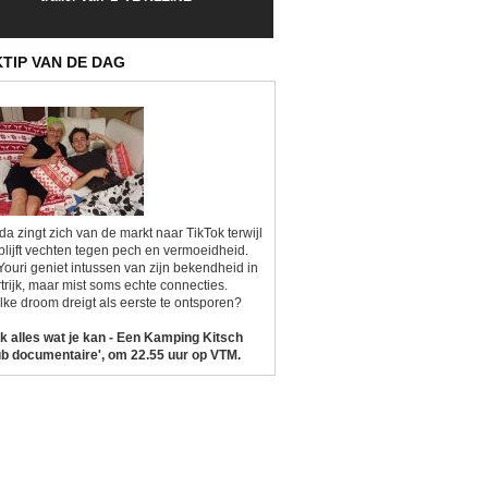
Sunrise'
Kitsch'
KTIP VAN DE DAG
da zingt zich van de markt naar TikTok terwijl
blijft vechten tegen pech en vermoeidheid.
Youri geniet intussen van zijn bekendheid in
trijk, maar mist soms echte connecties.
ke droom dreigt als eerste te ontsporen?
k alles wat je kan - Een Kamping Kitsch
b documentaire', om 22.55 uur op VTM.