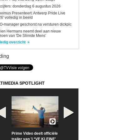
kcijfers: donderdag 6 augustus 2026
oximus Presenteert: Antwerp Pride Live
6' volledig in beeld
-manager geschorst na versturen dickpic
lien Hermans neemt deel aan nieuw
zoen van 'De Slimste Mens'
ledig overzicht
ding
TIMEDIA SPOTLIGHT
Prime Video deelt officiële
Check nu de officiële
Neem samen m
trailer van 'L*VE KLEINE'
trailer van 'The Last
een kijkje op '