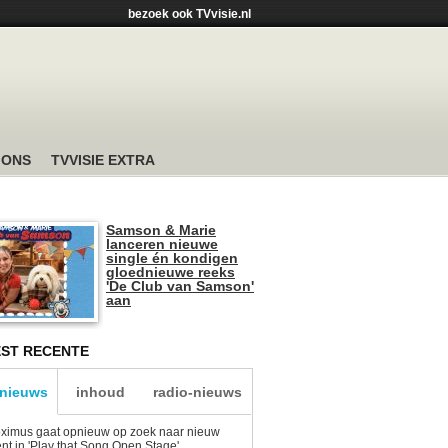
bezoek ook TVvisie.nl
 ONS
TVVISIE EXTRA
Samson & Marie
lanceren nieuwe
single én kondigen
gloednieuwe reeks
'De Club van Samson'
aan
ST RECENTE
-nieuws
inhoud
radio-nieuws
ximus gaat opnieuw op zoek naar nieuw
ent in 'Play that Song Open Stage'