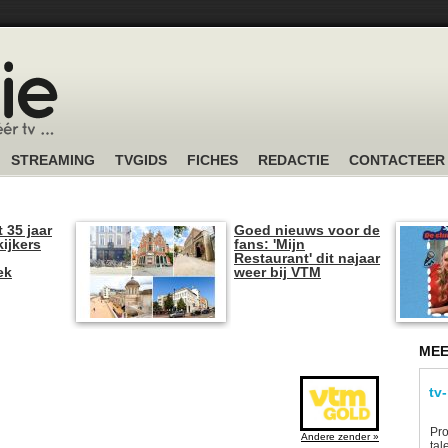
STREAMING
TVGIDS
FICHES
REDACTIE
CONTACTEER
t 35 jaar
Goed nieuws voor de
kijkers
fans: 'Mijn
Restaurant' dit najaar
ek
weer bij VTM
MEE
tv
Pro
Andere zender »
tal