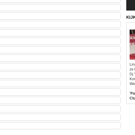
KIJ
Lin
ze 
Dj 
Kor
Wel
'Pa
Clu