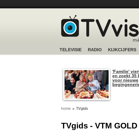
TELEVISIE
RADIO
KIJKCIJFERS
'Familie' vier
en zoekt 35 
voor nieuwe
begingeneri
home
TVgids
TVgids - VTM GOLD