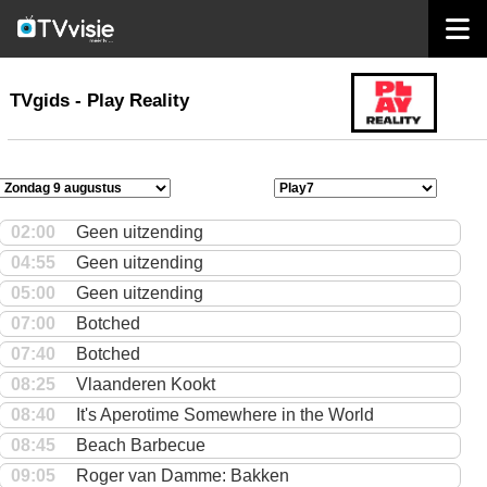
home
TVgids
TVgids - Play Reality
02:00
Geen uitzending
04:55
Geen uitzending
05:00
Geen uitzending
07:00
Botched
07:40
Botched
08:25
Vlaanderen Kookt
08:40
It's Aperotime Somewhere in the World
08:45
Beach Barbecue
09:05
Roger van Damme: Bakken