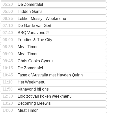
05:20
De Zomertafel
05:50
Hidden Gems
06:35
Lekker Messy - Weekmenu
07:10
De Garde van Gert
07:40
BBQ Vanavond?!
08:00
Foodies & The City
08:35
Meat Timon
09:00
Meat Timon
09:45
Chris Cooks Cymru
10:15
De Zomertafel
10:45
Taste of Australia met Hayden Quinn
11:10
Het Weekmenu
11:50
Vanavond bij ons
12:30
Loïc zot van koken weekmenu
13:20
Becoming Meewis
14:00
Meat Timon