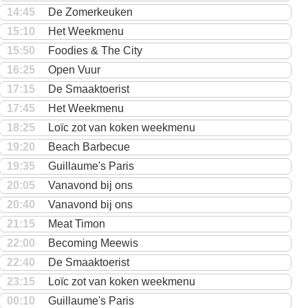
14:45
De Zomerkeuken
15:10
Het Weekmenu
15:50
Foodies & The City
16:25
Open Vuur
17:15
De Smaaktoerist
17:45
Het Weekmenu
18:25
Loïc zot van koken weekmenu
19:20
Beach Barbecue
19:35
Guillaume's Paris
20:05
Vanavond bij ons
20:40
Vanavond bij ons
21:15
Meat Timon
22:00
Becoming Meewis
22:40
De Smaaktoerist
23:15
Loïc zot van koken weekmenu
00:10
Guillaume's Paris