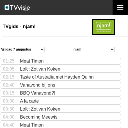
home
TVgids
TVgids - njam!
01:25
Meat Timon
02:05
Loïc: Zot van Koken
02:15
Taste of Australia met Hayden Quinn
02:40
Vanavond bij ons
03:15
BBQ Vanavond?!
03:30
A la carte
03:50
Loïc: Zot van Koken
04:00
Becoming Meewis
04:40
Meat Timon