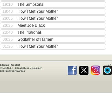
19:10
The Simpsons
19:40
How I Met Your Mother
20:05
How I Met Your Mother
20:35
Meet Joe Black
23:40
The Irrational
00:35
Godfather of Harlem
01:35
How I Met Your Mother
Sitemap
|
Contact
©
Exsite.be
-
Copyright & Disclaimer
-
Gebruiksvoorwaarden