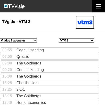
home
TVgids
TVgids - VTM 3
00:55
Geen uitzending
06:00
Qmusic
09:00
The Goldbergs
09:20
Geen uitzending
15:00
The Goldbergs
15:25
Ghostbusters
17:25
9-1-1
18:15
The Goldbergs
18:40
Home Economics