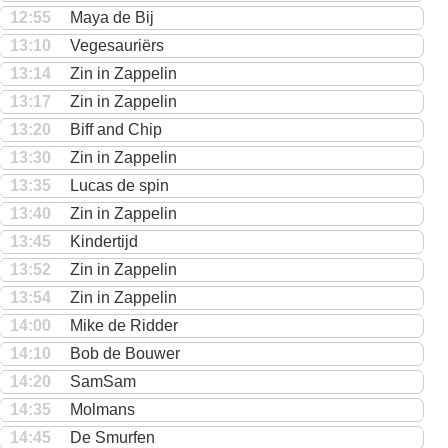
12:55
Maya de Bij
13:10
Vegesauriërs
13:14
Zin in Zappelin
13:17
Zin in Zappelin
13:20
Biff and Chip
13:30
Zin in Zappelin
13:35
Lucas de spin
13:40
Zin in Zappelin
13:45
Kindertijd
13:52
Zin in Zappelin
13:54
Zin in Zappelin
14:00
Mike de Ridder
14:10
Bob de Bouwer
14:20
SamSam
14:35
Molmans
14:45
De Smurfen