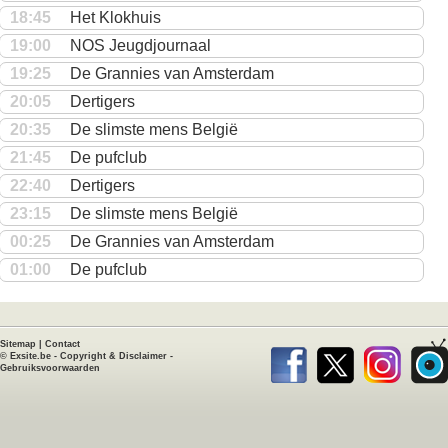
18:45
Het Klokhuis
19:00
NOS Jeugdjournaal
19:25
De Grannies van Amsterdam
20:05
Dertigers
20:35
De slimste mens België
21:45
De pufclub
22:40
Dertigers
23:15
De slimste mens België
00:25
De Grannies van Amsterdam
01:00
De pufclub
Sitemap
|
Contact
©
Exsite.be
-
Copyright & Disclaimer
-
Gebruiksvoorwaarden