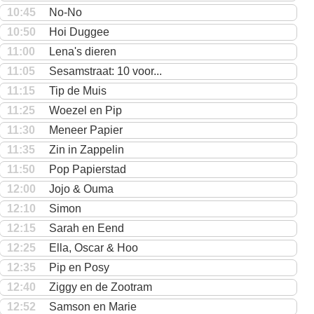
10:45
No-No
10:50
Hoi Duggee
11:00
Lena's dieren
11:05
Sesamstraat: 10 voor...
11:15
Tip de Muis
11:25
Woezel en Pip
11:30
Meneer Papier
11:35
Zin in Zappelin
11:50
Pop Papierstad
12:00
Jojo & Ouma
12:10
Simon
12:15
Sarah en Eend
12:25
Ella, Oscar & Hoo
12:35
Pip en Posy
12:40
Ziggy en de Zootram
12:52
Samson en Marie