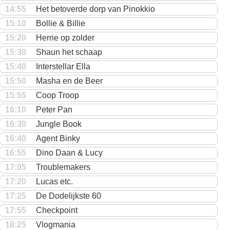
14:55
Het betoverde dorp van Pinokkio
15:10
Bollie & Billie
15:20
Herrie op zolder
15:30
Shaun het schaap
15:40
Interstellar Ella
15:50
Masha en de Beer
15:55
Coop Troop
16:10
Peter Pan
16:30
Jungle Book
16:40
Agent Binky
16:55
Dino Daan & Lucy
17:05
Troublemakers
17:20
Lucas etc.
17:25
De Dodelijkste 60
17:55
Checkpoint
18:25
Vlogmania