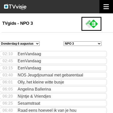
home
TVgids
TVgids - NPO 3
02:10
EenVandaag
02:45
EenVandaag
03:15
EenVandaag
03:40
NOS Jeugdjournaal met gebarentaal
06:01
Olly, het kleine witte busje
06:05
Angelina Ballerina
06:20
Nijntje & Vriendjes
06:25
Sesamstraat
06:40
Raad eens hoeveel ik van je hou