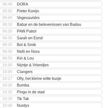
08:40
DORA
08:50
Pieter Konijn
09:00
Vegesauriërs
09:10
Babar en de belevenissen van Badou
09:20
PAW Patrol
09:30
Sarah en Eend
09:35
Bol & Smik
09:50
Nelli en Nora
09:55
Kiri & Lou
10:00
Nijntje & Vriendjes
10:05
Clangers
10:17
Olly, het kleine witte busje
10:20
Bumba
10:25
Pingu in de stad
10:35
Tik Tak
10:40
Nurdys