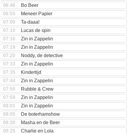
06:48
Bo Beer
06:55
Meneer Papier
07:00
Ta-daaa!
07:10
Lucas de spin
07:16
Zin in Zappelin
07:19
Zin in Zappelin
07:20
Noddy, de detective
07:33
Zin in Zappelin
07:35
Kindertijd
07:44
Zin in Zappelin
07:50
Rubble & Crew
07:59
Zin in Zappelin
08:01
Zin in Zappelin
08:05
De boterhamshow
08:20
Masha en de Beer
08:25
Charlie en Lola