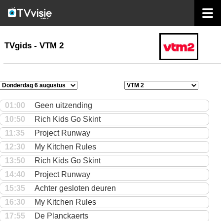
home
TVgids
TVgids - VTM 2
01:00
Geen uitzending
10:50
Rich Kids Go Skint
11:35
Project Runway
12:30
My Kitchen Rules
13:50
Rich Kids Go Skint
14:40
Project Runway
15:35
Achter gesloten deuren
16:30
My Kitchen Rules
17:55
De Planckaerts