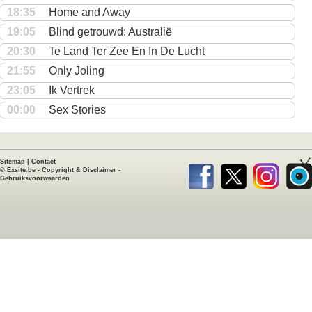
18:35
Home and Away
19:05
Blind getrouwd: Australië
20:30
Te Land Ter Zee En In De Lucht
21:55
Only Joling
23:05
Ik Vertrek
00:00
Sex Stories
Sitemap
|
Contact
©
Exsite.be
-
Copyright & Disclaimer
-
Gebruiksvoorwaarden