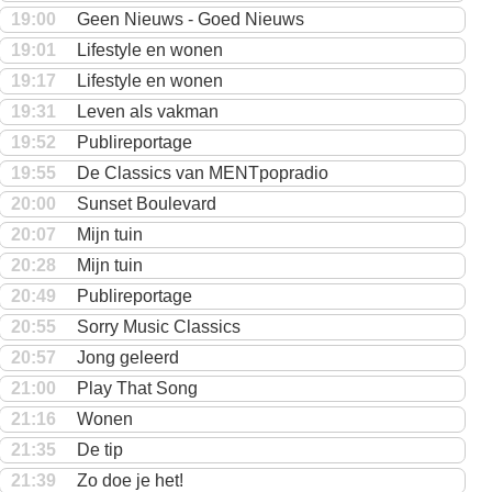
19:00
Geen Nieuws - Goed Nieuws
19:01
Lifestyle en wonen
19:17
Lifestyle en wonen
19:31
Leven als vakman
19:52
Publireportage
19:55
De Classics van MENTpopradio
20:00
Sunset Boulevard
20:07
Mijn tuin
20:28
Mijn tuin
20:49
Publireportage
20:55
Sorry Music Classics
20:57
Jong geleerd
21:00
Play That Song
21:16
Wonen
21:35
De tip
21:39
Zo doe je het!