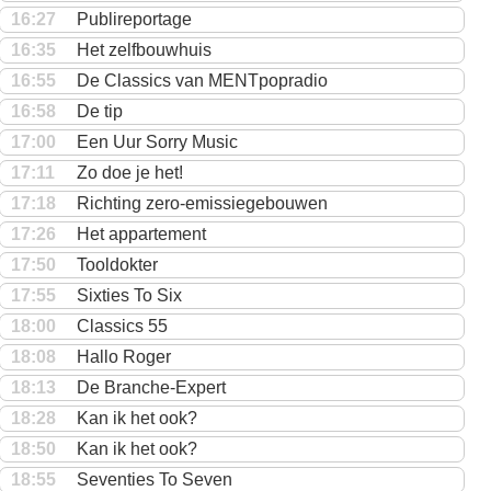
16:27
Publireportage
16:35
Het zelfbouwhuis
16:55
De Classics van MENTpopradio
16:58
De tip
17:00
Een Uur Sorry Music
17:11
Zo doe je het!
17:18
Richting zero-emissiegebouwen
17:26
Het appartement
17:50
Tooldokter
17:55
Sixties To Six
18:00
Classics 55
18:08
Hallo Roger
18:13
De Branche-Expert
18:28
Kan ik het ook?
18:50
Kan ik het ook?
18:55
Seventies To Seven