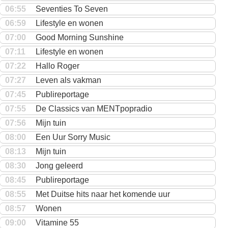
06:55
Seventies To Seven
06:59
Lifestyle en wonen
07:00
Good Morning Sunshine
07:11
Lifestyle en wonen
07:22
Hallo Roger
07:27
Leven als vakman
07:45
Publireportage
07:55
De Classics van MENTpopradio
07:56
Mijn tuin
08:00
Een Uur Sorry Music
08:13
Mijn tuin
08:30
Jong geleerd
08:45
Publireportage
08:55
Met Duitse hits naar het komende uur
08:57
Wonen
09:00
Vitamine 55