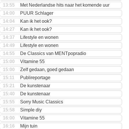
13:55
Met Nederlandse hits naar het komende uur
14:00
PUUR Schlager
14:04
Kan ik het ook?
14:27
Kan ik het ook?
14:37
Lifestyle en wonen
14:49
Lifestyle en wonen
14:55
De Classics van MENTpopradio
15:00
Vitamine 55
15:00
Zelf gedaan, goed gedaan
15:11
Publireportage
15:21
De kunstenaar
15:40
De kunstenaar
15:55
Sorry Music Classics
15:58
Simple diy
16:00
Vitamine 55
16:16
Mijn tuin