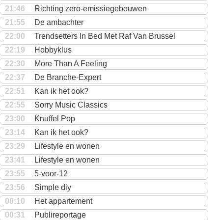
21:46
Richting zero-emissiegebouwen
21:55
De ambachter
22:00
Trendsetters In Bed Met Raf Van Brussel
22:19
Hobbyklus
22:30
More Than A Feeling
22:37
De Branche-Expert
22:51
Kan ik het ook?
22:55
Sorry Music Classics
23:00
Knuffel Pop
23:14
Kan ik het ook?
23:29
Lifestyle en wonen
23:41
Lifestyle en wonen
23:55
5-voor-12
23:56
Simple diy
00:10
Het appartement
00:31
Publireportage