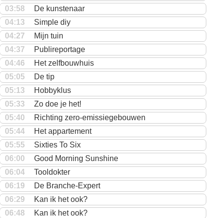
03:58
De kunstenaar
04:13
Simple diy
04:27
Mijn tuin
04:37
Publireportage
04:46
Het zelfbouwhuis
05:05
De tip
05:13
Hobbyklus
05:33
Zo doe je het!
05:40
Richting zero-emissiegebouwen
05:44
Het appartement
05:55
Sixties To Six
06:00
Good Morning Sunshine
06:04
Tooldokter
06:19
De Branche-Expert
06:29
Kan ik het ook?
06:48
Kan ik het ook?