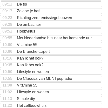
09:12
De tip
09:17
Zo doe je het!
09:23
Richting zero-emissiegebouwen
09:28
De ambachter
09:52
Hobbyklus
09:55
Met Nederlandse hits naar het komende uur
10:00
Vitamine 55
10:06
De Branche-Expert
10:16
Kan ik het ook?
10:35
Kan ik het ook?
10:50
Lifestyle en wonen
10:55
De Classics van MENTpopradio
11:00
Vitamine 55
11:02
Lifestyle en wonen
11:13
Simple diy
11:22
Het zelfbouwhuis