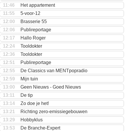
11:46
Het appartement
11:55
5-voor-12
12:00
Brasserie 55
12:06
Publireportage
12:17
Hallo Roger
12:24
Tooldokter
12:36
Tooldokter
12:51
Publireportage
12:55
De Classics van MENTpopradio
12:59
Mijn tuin
13:00
Geen Nieuws - Goed Nieuws
13:11
De tip
13:14
Zo doe je het!
13:21
Richting zero-emissiegebouwen
13:29
Hobbyklus
13:53
De Branche-Expert