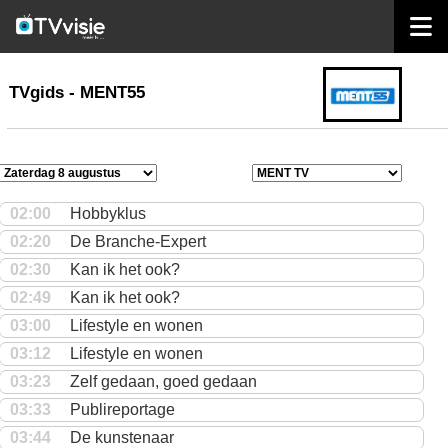
home
TVgids
TVgids - MENT55
02:00
Hobbyklus
02:20
De Branche-Expert
02:30
Kan ik het ook?
02:49
Kan ik het ook?
03:00
Lifestyle en wonen
03:12
Lifestyle en wonen
03:23
Zelf gedaan, goed gedaan
03:33
Publireportage
03:44
De kunstenaar