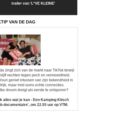
trailer van 'L*VE KLEINE'
trailer van 'The Last
een kijkje op '
Sunrise'
Kitsch'
KTIP VAN DE DAG
da zingt zich van de markt naar TikTok terwijl
blijft vechten tegen pech en vermoeidheid.
Youri geniet intussen van zijn bekendheid in
trijk, maar mist soms echte connecties.
ke droom dreigt als eerste te ontsporen?
k alles wat je kan - Een Kamping Kitsch
b documentaire', om 22.55 uur op VTM.