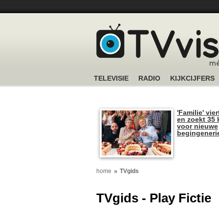
TELEVISIE
RADIO
KIJKCIJFERS
'Familie' vier
en zoekt 35 
voor nieuwe
begingeneri
home
TVgids
TVgids - Play Fictie