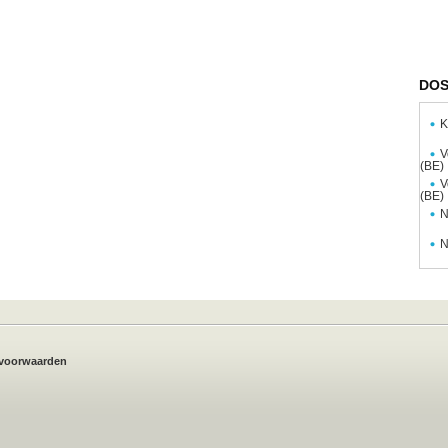
DOS
K
V
(BE)
V
(BE)
N
N
voorwaarden