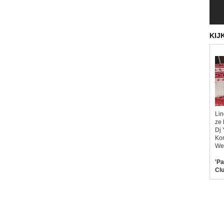
KIJ
Lin
ze 
Dj 
Kor
Wel
'Pa
Clu