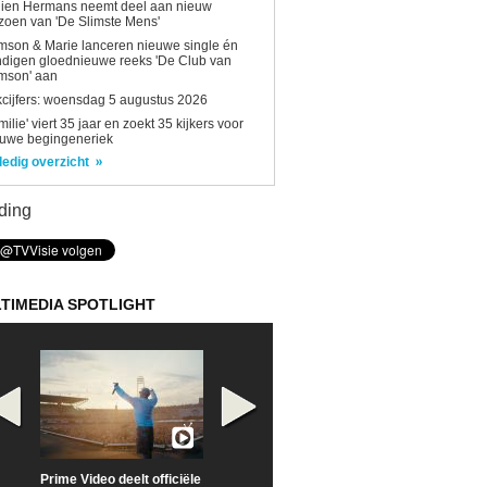
lien Hermans neemt deel aan nieuw
zoen van 'De Slimste Mens'
son & Marie lanceren nieuwe single én
digen gloednieuwe reeks 'De Club van
mson' aan
kcijfers: woensdag 5 augustus 2026
milie' viert 35 jaar en zoekt 35 kijkers voor
euwe begingeneriek
ledig overzicht
ding
TIMEDIA SPOTLIGHT
Prime Video deelt officiële
Check nu de officiële
Neem samen m