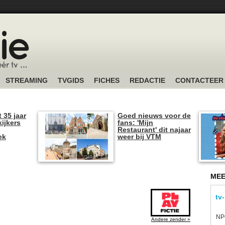
STREAMING
TVGIDS
FICHES
REDACTIE
CONTACTEER
t 35 jaar
Goed nieuws voor de
kijkers
fans: 'Mijn
Restaurant' dit najaar
ek
weer bij VTM
MEE
tv
NPO
Andere zender »