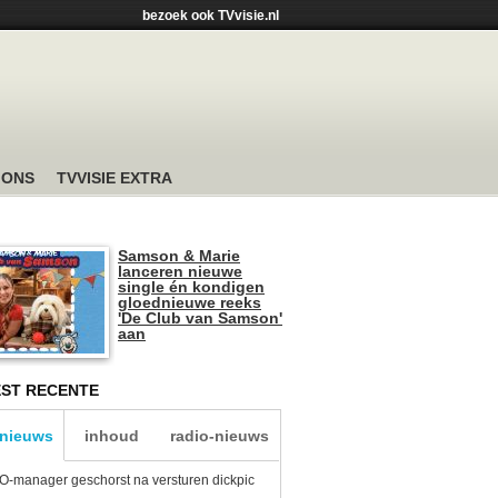
bezoek ook TVvisie.nl
 ONS
TVVISIE EXTRA
Samson & Marie
lanceren nieuwe
single én kondigen
gloednieuwe reeks
'De Club van Samson'
aan
ST RECENTE
-nieuws
inhoud
radio-nieuws
-manager geschorst na versturen dickpic