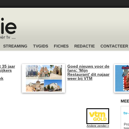
STREAMING
TVGIDS
FICHES
REDACTIE
CONTACTEER
t 35 jaar
Goed nieuws voor de
kijkers
fans: 'Mijn
Restaurant' dit najaar
ek
weer bij VTM
MEE
tv
Pro
Andere zender »
tal