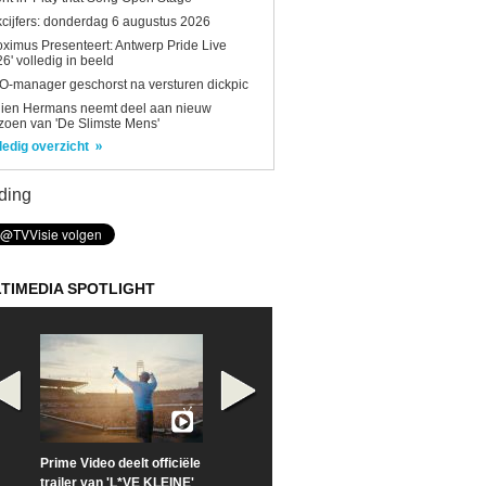
kcijfers: donderdag 6 augustus 2026
oximus Presenteert: Antwerp Pride Live
6' volledig in beeld
-manager geschorst na versturen dickpic
lien Hermans neemt deel aan nieuw
zoen van 'De Slimste Mens'
ledig overzicht
ding
TIMEDIA SPOTLIGHT
Prime Video deelt officiële
Check nu de officiële
Neem samen m
trailer van 'L*VE KLEINE'
trailer van 'The Last
een kijkje op '