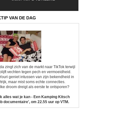
Sunrise'
Kitsch'
KTIP VAN DE DAG
da zingt zich van de markt naar TikTok terwijl
blijft vechten tegen pech en vermoeidheid.
Youri geniet intussen van zijn bekendheid in
trijk, maar mist soms echte connecties.
ke droom dreigt als eerste te ontsporen?
k alles wat je kan - Een Kamping Kitsch
b documentaire', om 22.55 uur op VTM.