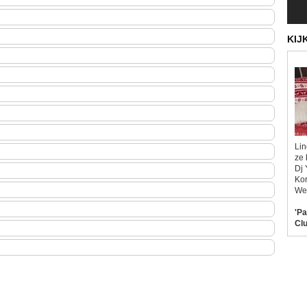
KIJ
Lin
ze 
Dj 
Kor
Wel
'Pa
Clu