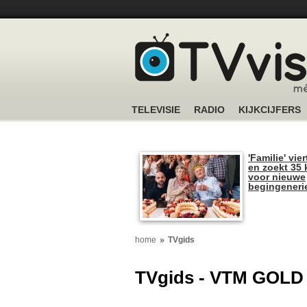
TELEVISIE
RADIO
KIJKCIJFERS
'Familie' vier
en zoekt 35 
voor nieuwe
begingeneri
home
TVgids
TVgids - VTM GOLD