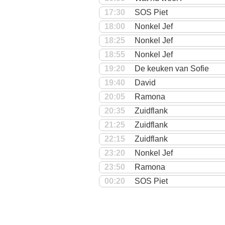
17:30
SOS Piet
18:00
Nonkel Jef
18:25
Nonkel Jef
18:55
Nonkel Jef
19:20
De keuken van Sofie
19:40
David
20:05
Ramona
20:35
Zuidflank
21:25
Zuidflank
22:15
Zuidflank
23:20
Nonkel Jef
23:50
Ramona
00:20
SOS Piet