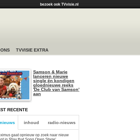
bezoek ook TVvisie.nl
 ONS
TVVISIE EXTRA
Samson & Marie
lanceren nieuwe
single én kondigen
gloednieuwe reeks
'De Club van Samson'
aan
ST RECENTE
-nieuws
inhoud
radio-nieuws
ximus gaat opnieuw op zoek naar nieuw
ent in 'Play that Song Open Stage'