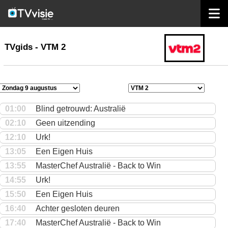
home
TVgids
TVgids - VTM 2
01:00
Blind getrouwd: Australië
02:10
Geen uitzending
12:10
Urk!
13:05
Een Eigen Huis
13:55
MasterChef Australië - Back to Win
14:55
Urk!
15:50
Een Eigen Huis
16:40
Achter gesloten deuren
17:40
MasterChef Australië - Back to Win