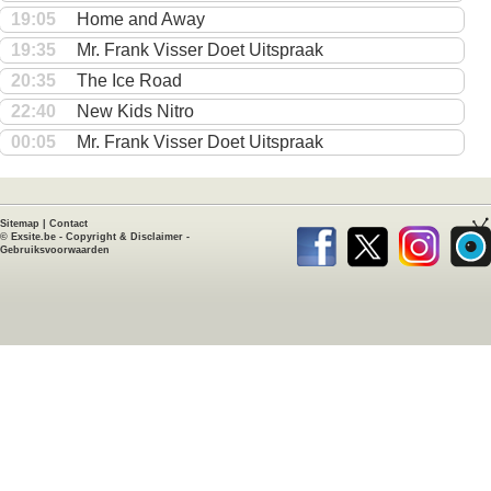
19:05
Home and Away
19:35
Mr. Frank Visser Doet Uitspraak
20:35
The Ice Road
22:40
New Kids Nitro
00:05
Mr. Frank Visser Doet Uitspraak
Sitemap
|
Contact
©
Exsite.be
-
Copyright & Disclaimer
-
Gebruiksvoorwaarden