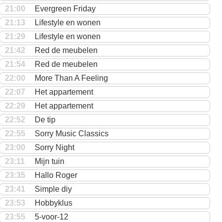
21:00
Evergreen Friday
21:13
Lifestyle en wonen
21:29
Lifestyle en wonen
21:42
Red de meubelen
21:54
Red de meubelen
22:00
More Than A Feeling
22:07
Het appartement
22:29
Het appartement
22:52
De tip
22:55
Sorry Music Classics
23:00
Sorry Night
23:11
Mijn tuin
23:35
Hallo Roger
23:41
Simple diy
23:53
Hobbyklus
23:55
5-voor-12