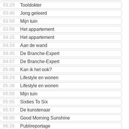
03:29
Tooldokter
03:40
Jong geleerd
03:50
Mijn tuin
03:56
Het appartement
04:15
Het appartement
04:34
Aan de wand
04:45
De Branche-Expert
04:57
De Branche-Expert
05:06
Kan ik het ook?
05:24
Lifestyle en wonen
05:36
Lifestyle en wonen
05:50
Mijn tuin
05:55
Sixties To Six
05:57
De kunstenaar
06:00
Good Morning Sunshine
06:16
Publireportage