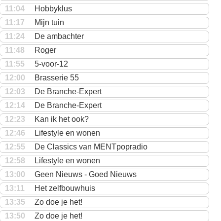
11:04
Hobbyklus
11:17
Mijn tuin
11:24
De ambachter
11:48
Roger
11:55
5-voor-12
12:00
Brasserie 55
12:03
De Branche-Expert
12:14
De Branche-Expert
12:23
Kan ik het ook?
12:46
Lifestyle en wonen
12:55
De Classics van MENTpopradio
12:58
Lifestyle en wonen
13:00
Geen Nieuws - Goed Nieuws
13:11
Het zelfbouwhuis
13:35
Zo doe je het!
13:50
Zo doe je het!