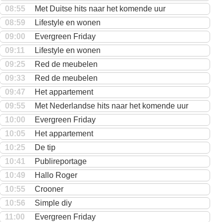
08:55
Met Duitse hits naar het komende uur
08:59
Lifestyle en wonen
09:00
Evergreen Friday
09:11
Lifestyle en wonen
09:25
Red de meubelen
09:33
Red de meubelen
09:47
Het appartement
09:55
Met Nederlandse hits naar het komende uur
10:00
Evergreen Friday
10:05
Het appartement
10:25
De tip
10:41
Publireportage
10:49
Hallo Roger
10:55
Crooner
10:56
Simple diy
11:00
Evergreen Friday