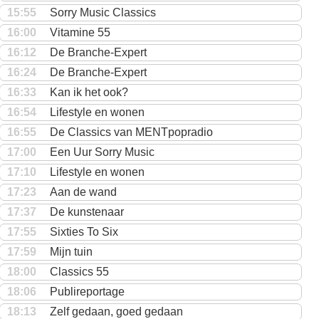
15:55
Sorry Music Classics
16:00
Vitamine 55
16:12
De Branche-Expert
16:24
De Branche-Expert
16:33
Kan ik het ook?
16:54
Lifestyle en wonen
16:55
De Classics van MENTpopradio
17:00
Een Uur Sorry Music
17:10
Lifestyle en wonen
17:23
Aan de wand
17:37
De kunstenaar
17:55
Sixties To Six
17:59
Mijn tuin
18:00
Classics 55
18:06
Publireportage
18:13
Zelf gedaan, goed gedaan