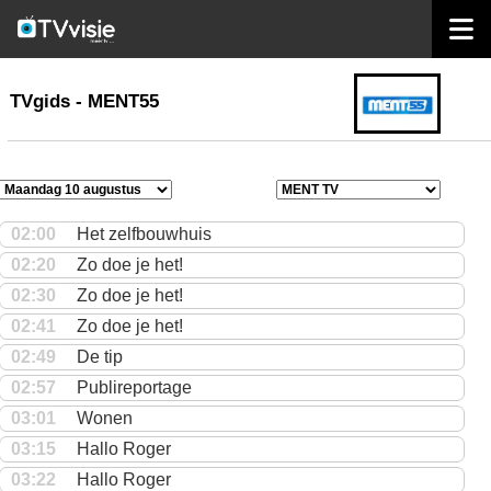
home
TVgids
TVgids - MENT55
02:00
Het zelfbouwhuis
02:20
Zo doe je het!
02:30
Zo doe je het!
02:41
Zo doe je het!
02:49
De tip
02:57
Publireportage
03:01
Wonen
03:15
Hallo Roger
03:22
Hallo Roger