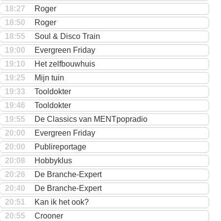
18:27
Roger
18:50
Roger
18:55
Soul & Disco Train
19:00
Evergreen Friday
19:10
Het zelfbouwhuis
19:25
Mijn tuin
19:33
Tooldokter
19:46
Tooldokter
19:55
De Classics van MENTpopradio
20:00
Evergreen Friday
20:00
Publireportage
20:08
Hobbyklus
20:26
De Branche-Expert
20:40
De Branche-Expert
20:51
Kan ik het ook?
20:55
Crooner