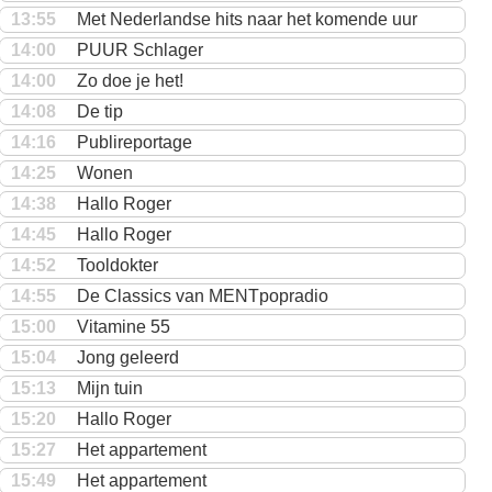
13:55
Met Nederlandse hits naar het komende uur
14:00
PUUR Schlager
14:00
Zo doe je het!
14:08
De tip
14:16
Publireportage
14:25
Wonen
14:38
Hallo Roger
14:45
Hallo Roger
14:52
Tooldokter
14:55
De Classics van MENTpopradio
15:00
Vitamine 55
15:04
Jong geleerd
15:13
Mijn tuin
15:20
Hallo Roger
15:27
Het appartement
15:49
Het appartement