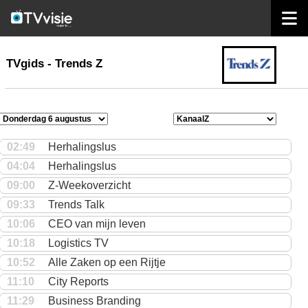
home
TVgids
TVgids - Trends Z
02:49
Herhalingslus
04:04
Herhalingslus
09:00
Z-Weekoverzicht
09:33
Trends Talk
10:06
CEO van mijn leven
10:18
Logistics TV
10:52
Alle Zaken op een Rijtje
11:10
City Reports
11:29
Business Branding