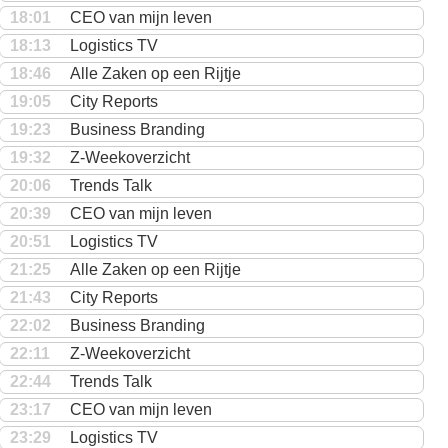
18:01
CEO van mijn leven
18:13
Logistics TV
18:46
Alle Zaken op een Rijtje
19:05
City Reports
19:23
Business Branding
19:32
Z-Weekoverzicht
20:06
Trends Talk
20:39
CEO van mijn leven
20:51
Logistics TV
21:25
Alle Zaken op een Rijtje
21:43
City Reports
22:02
Business Branding
22:11
Z-Weekoverzicht
22:44
Trends Talk
23:17
CEO van mijn leven
23:29
Logistics TV