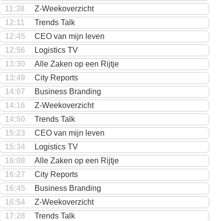
11:38
Z-Weekoverzicht
12:11
Trends Talk
12:45
CEO van mijn leven
12:56
Logistics TV
13:30
Alle Zaken op een Rijtje
13:49
City Reports
14:07
Business Branding
14:16
Z-Weekoverzicht
14:50
Trends Talk
15:23
CEO van mijn leven
15:34
Logistics TV
16:08
Alle Zaken op een Rijtje
16:27
City Reports
16:45
Business Branding
16:54
Z-Weekoverzicht
17:28
Trends Talk