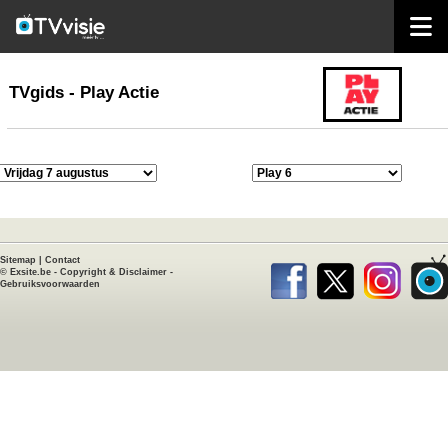
home
TVgids
TVgids - Play Actie
Sitemap
|
Contact
©
Exsite.be
-
Copyright & Disclaimer
-
Gebruiksvoorwaarden