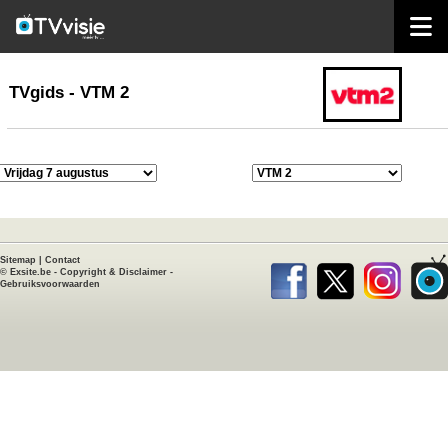
home
TVgids
TVgids - VTM 2
Sitemap
|
Contact
©
Exsite.be
-
Copyright & Disclaimer
-
Gebruiksvoorwaarden