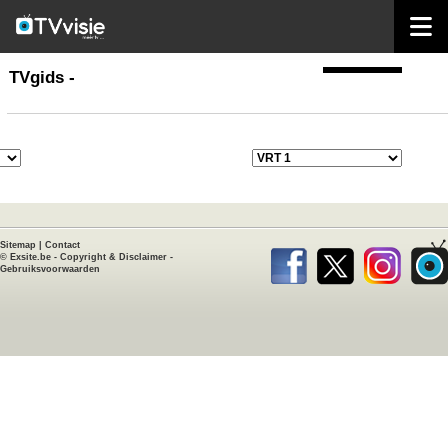
home
TVgids
TVgids -
Sitemap
|
Contact
©
Exsite.be
-
Copyright & Disclaimer
-
Gebruiksvoorwaarden