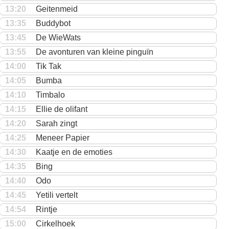
13:20
Geitenmeid
13:35
Buddybot
13:45
De WieWats
13:55
De avonturen van kleine pinguïn
14:00
Tik Tak
14:05
Bumba
14:10
Timbalo
14:15
Ellie de olifant
14:20
Sarah zingt
14:25
Meneer Papier
14:30
Kaatje en de emoties
14:35
Bing
14:40
Odo
14:45
Yetili vertelt
14:54
Rintje
15:00
Cirkelhoek