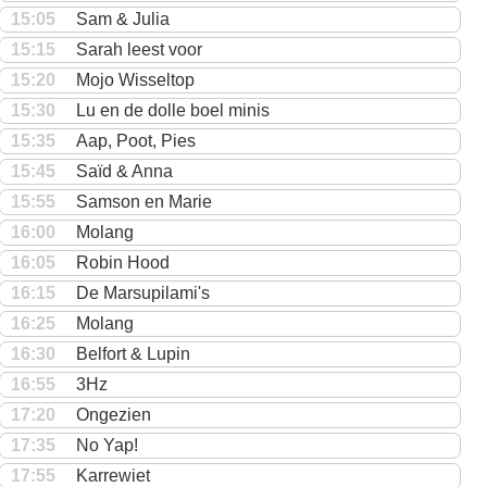
15:05
Sam & Julia
15:15
Sarah leest voor
15:20
Mojo Wisseltop
15:30
Lu en de dolle boel minis
15:35
Aap, Poot, Pies
15:45
Saïd & Anna
15:55
Samson en Marie
16:00
Molang
16:05
Robin Hood
16:15
De Marsupilami's
16:25
Molang
16:30
Belfort & Lupin
16:55
3Hz
17:20
Ongezien
17:35
No Yap!
17:55
Karrewiet