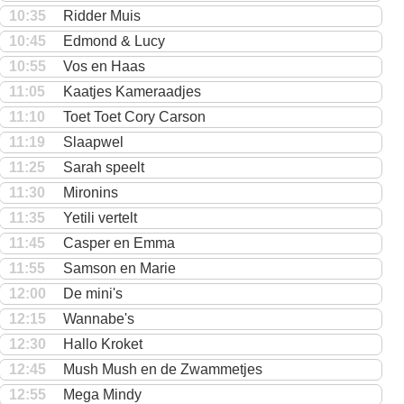
10:35
Ridder Muis
10:45
Edmond & Lucy
10:55
Vos en Haas
11:05
Kaatjes Kameraadjes
11:10
Toet Toet Cory Carson
11:19
Slaapwel
11:25
Sarah speelt
11:30
Mironins
11:35
Yetili vertelt
11:45
Casper en Emma
11:55
Samson en Marie
12:00
De mini's
12:15
Wannabe's
12:30
Hallo Kroket
12:45
Mush Mush en de Zwammetjes
12:55
Mega Mindy