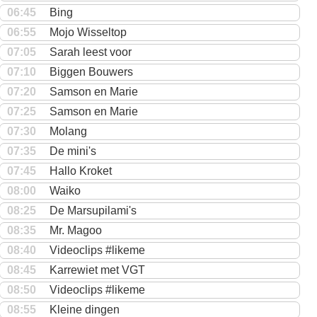
06:45
Bing
06:55
Mojo Wisseltop
07:05
Sarah leest voor
07:10
Biggen Bouwers
07:20
Samson en Marie
07:25
Samson en Marie
07:30
Molang
07:35
De mini's
07:45
Hallo Kroket
08:00
Waiko
08:25
De Marsupilami's
08:35
Mr. Magoo
08:40
Videoclips #likeme
08:45
Karrewiet met VGT
08:50
Videoclips #likeme
08:55
Kleine dingen