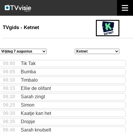
home
TVgids
TVgids - Ketnet
06:00
Tik Tak
06:05
Bumba
06:10
Timbalo
06:15
Ellie de olifant
06:20
Sarah zingt
06:25
Simon
06:30
Kaatje kan het
06:35
Dropje
06:40
Sarah knutselt