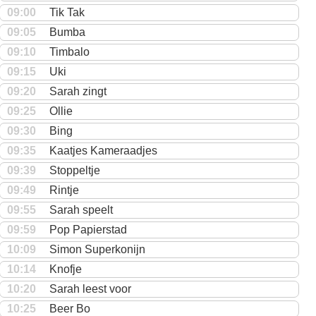
09:00
Tik Tak
09:05
Bumba
09:10
Timbalo
09:15
Uki
09:20
Sarah zingt
09:25
Ollie
09:30
Bing
09:35
Kaatjes Kameraadjes
09:39
Stoppeltje
09:49
Rintje
09:55
Sarah speelt
09:59
Pop Papierstad
10:09
Simon Superkonijn
10:14
Knofje
10:20
Sarah leest voor
10:25
Beer Bo