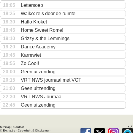
18:05
Lettersoep
18:25
Waiko: reis door de ruimte
18:30
Hallo Kroket
18:45
Home Sweet Rome!
19:10
Grizzy & the Lemmings
19:20
Dance Academy
19:45
Karrewiet
19:55
Zo Cool!
20:00
Geen uitzending
20:15
VRT NWS journaal met VGT
21:00
Geen uitzending
22:30
VRT NWS Journaal
22:45
Geen uitzending
Sitemap
|
Contact
©
Exsite.be
-
Copyright & Disclaimer
-