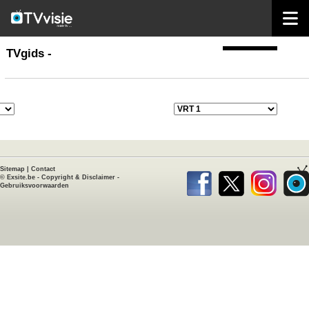
home
TVgids
TVgids -
Sitemap
|
Contact
©
Exsite.be
-
Copyright & Disclaimer
-
Gebruiksvoorwaarden