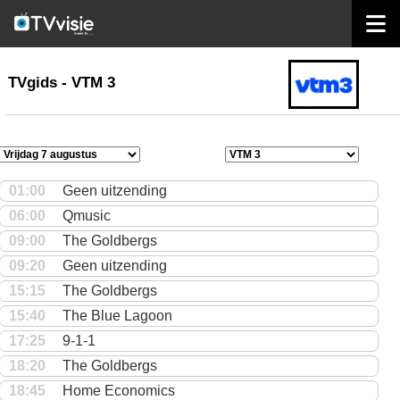
home
TVgids
TVgids - VTM 3
01:00
Geen uitzending
06:00
Qmusic
09:00
The Goldbergs
09:20
Geen uitzending
15:15
The Goldbergs
15:40
The Blue Lagoon
17:25
9-1-1
18:20
The Goldbergs
18:45
Home Economics