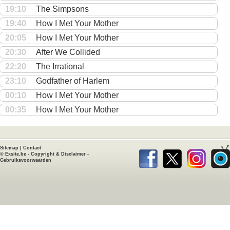
19:10
The Simpsons
19:40
How I Met Your Mother
20:05
How I Met Your Mother
20:30
After We Collided
22:20
The Irrational
23:10
Godfather of Harlem
00:10
How I Met Your Mother
00:35
How I Met Your Mother
Sitemap
|
Contact
©
Exsite.be
-
Copyright & Disclaimer
-
Gebruiksvoorwaarden