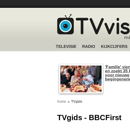
TELEVISIE
RADIO
KIJKCIJFERS
'Familie' vier
en zoekt 35 
voor nieuwe
begingeneri
home
TVgids
TVgids - BBCFirst