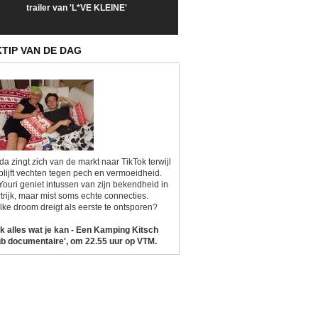
trailer van 'L*VE KLEINE'
trailer van 'The Last
een kijkje op '
Sunrise'
Kitsch'
KTIP VAN DE DAG
da zingt zich van de markt naar TikTok terwijl
blijft vechten tegen pech en vermoeidheid.
Youri geniet intussen van zijn bekendheid in
trijk, maar mist soms echte connecties.
ke droom dreigt als eerste te ontsporen?
k alles wat je kan - Een Kamping Kitsch
b documentaire', om 22.55 uur op VTM.