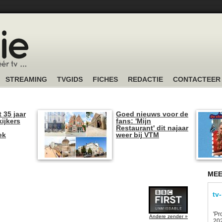
STREAMING
TVGIDS
FICHES
REDACTIE
CONTACTEER
t 35 jaar
Goed nieuws voor de
kijkers
fans: 'Mijn
Restaurant' dit najaar
ek
weer bij VTM
MEE
tv
'Pr
Andere zender »
202