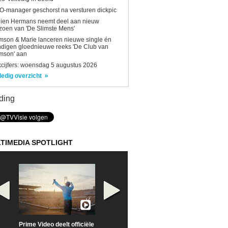
-manager geschorst na versturen dickpic
lien Hermans neemt deel aan nieuw
zoen van 'De Slimste Mens'
son & Marie lanceren nieuwe single én
digen gloednieuwe reeks 'De Club van
mson' aan
kcijfers: woensdag 5 augustus 2026
ledig overzicht
ding
TIMEDIA SPOTLIGHT
Prime Video deelt officiële
Check nu de officiële
Neem samen m