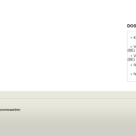
DOS
K
V
(BE)
V
(BE)
N
N
voorwaarden