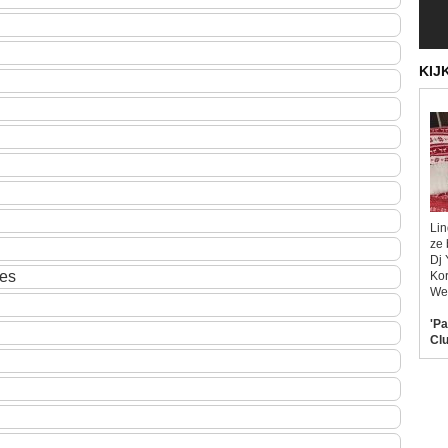
KIJ
Lin
ze 
Dj 
ies
Kor
Wel
'Pa
Clu