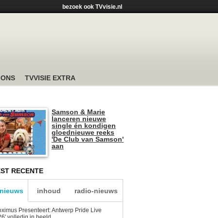
bezoek ook TVvisie.nl
 ONS
TVVISIE EXTRA
Samson & Marie
lanceren nieuwe
single én kondigen
gloednieuwe reeks
'De Club van Samson'
aan
ST RECENTE
-nieuws
inhoud
radio-nieuws
oximus Presenteert: Antwerp Pride Live
6' volledig in beeld