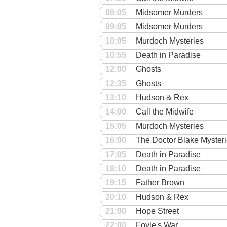
08:05
Midsomer Murders
09:05
Midsomer Murders
10:05
Murdoch Mysteries
10:55
Death in Paradise
12:00
Ghosts
12:35
Ghosts
13:10
Hudson & Rex
14:00
Call the Midwife
15:05
Murdoch Mysteries
16:00
The Doctor Blake Myster
17:05
Death in Paradise
18:10
Death in Paradise
19:15
Father Brown
20:10
Hudson & Rex
21:00
Hope Street
22:00
Foyle's War