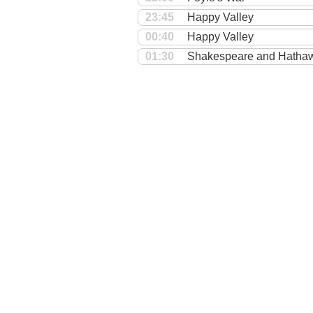
23:45
Happy Valley
00:40
Happy Valley
01:30
Shakespeare and Hathawa