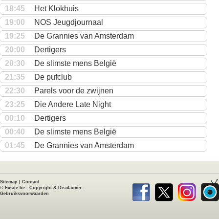
18:45
Het Klokhuis
19:00
NOS Jeugdjournaal
19:25
De Grannies van Amsterdam
20:00
Dertigers
20:30
De slimste mens België
21:35
De pufclub
22:30
Parels voor de zwijnen
23:25
Die Andere Late Night
00:10
Dertigers
00:40
De slimste mens België
01:45
De Grannies van Amsterdam
Sitemap
|
Contact
©
Exsite.be
-
Copyright & Disclaimer
-
Gebruiksvoorwaarden