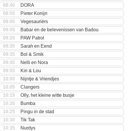
08:40
DORA
08:50
Pieter Konijn
09:00
Vegesauriërs
09:05
Babar en de belevenissen van Badou
09:20
PAW Patrol
09:30
Sarah en Eend
09:35
Bol & Smik
09:45
Nelli en Nora
09:55
Kiri & Lou
10:00
Nijntje & Vriendjes
10:05
Clangers
10:15
Olly, het kleine witte busje
10:20
Bumba
10:25
Pingu in de stad
10:30
Tik Tak
10:35
Nurdys