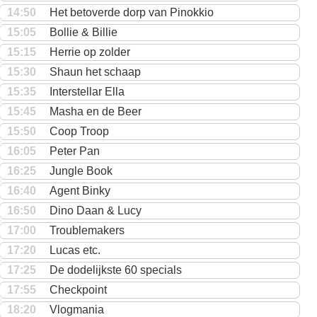
14:50
Het betoverde dorp van Pinokkio
15:05
Bollie & Billie
15:15
Herrie op zolder
15:30
Shaun het schaap
15:35
Interstellar Ella
15:45
Masha en de Beer
15:50
Coop Troop
16:05
Peter Pan
16:25
Jungle Book
16:40
Agent Binky
16:50
Dino Daan & Lucy
17:00
Troublemakers
17:20
Lucas etc.
17:25
De dodelijkste 60 specials
17:55
Checkpoint
18:20
Vlogmania