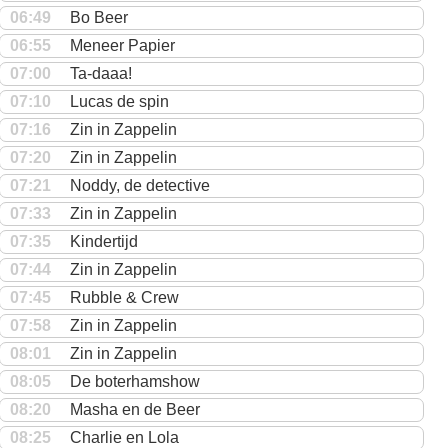
06:49
Bo Beer
06:55
Meneer Papier
07:00
Ta-daaa!
07:10
Lucas de spin
07:16
Zin in Zappelin
07:20
Zin in Zappelin
07:21
Noddy, de detective
07:33
Zin in Zappelin
07:35
Kindertijd
07:44
Zin in Zappelin
07:45
Rubble & Crew
07:58
Zin in Zappelin
08:01
Zin in Zappelin
08:05
De boterhamshow
08:20
Masha en de Beer
08:25
Charlie en Lola