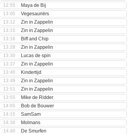
12:55
Maya de Bij
13:05
Vegesauriërs
13:12
Zin in Zappelin
13:15
Zin in Zappelin
13:16
Biff and Chip
13:28
Zin in Zappelin
13:30
Lucas de spin
13:37
Zin in Zappelin
13:40
Kindertijd
13:49
Zin in Zappelin
13:51
Zin in Zappelin
13:55
Mike de Ridder
14:05
Bob de Bouwer
14:15
SamSam
14:30
Molmans
14:40
De Smurfen