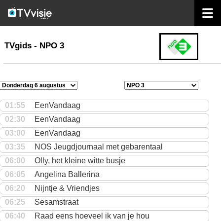
home
TVgids
TVgids - NPO 3
01:55
EenVandaag
02:30
EenVandaag
03:00
EenVandaag
03:35
NOS Jeugdjournaal met gebarentaal
06:00
Olly, het kleine witte busje
06:05
Angelina Ballerina
06:20
Nijntje & Vriendjes
06:25
Sesamstraat
06:40
Raad eens hoeveel ik van je hou