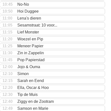
10:45
No-No
10:50
Hoi Duggee
11:00
Lena's dieren
11:05
Sesamstraat: 10 voor...
11:15
Lief Monster
11:20
Woezel en Pip
11:25
Meneer Papier
11:30
Zin in Zappelin
11:45
Pop Papierstad
12:00
Jojo & Ouma
12:10
Simon
12:15
Sarah en Eend
12:20
Ella, Oscar & Hoo
12:30
Tip de Muis
12:40
Ziggy en de Zootram
12:49
Samson en Marie