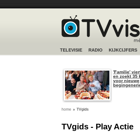
TELEVISIE
RADIO
KIJKCIJFERS
'Familie' vier
en zoekt 35 
voor nieuwe
begingeneri
home
TVgids
TVgids - Play Actie