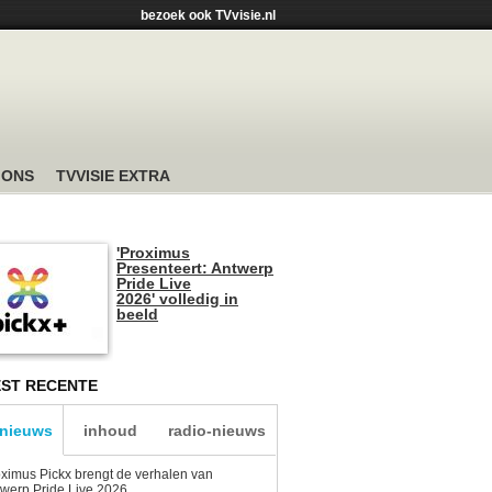
bezoek ook TVvisie.nl
 ONS
TVVISIE EXTRA
'Proximus
Presenteert: Antwerp
Pride Live
2026' volledig in
beeld
ST RECENTE
-nieuws
inhoud
radio-nieuws
ximus Pickx brengt de verhalen van
werp Pride Live 2026