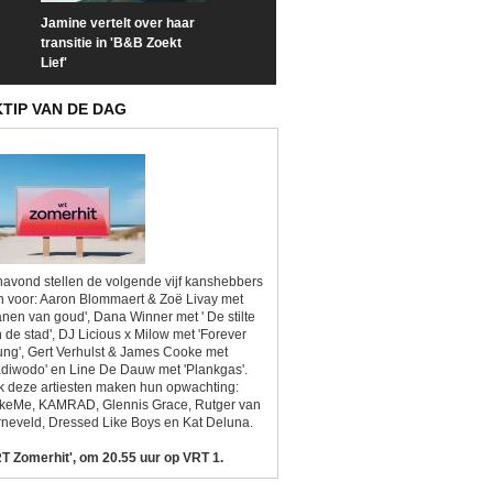
Jamine vertelt over haar
Prime Video deelt officiële
Check nu de offi
transitie in 'B&B Zoekt
trailer van 'L*VE KLEINE'
trailer van 'The
Lief'
Sunrise'
KTIP VAN DE DAG
avond stellen de volgende vijf kanshebbers
h voor: Aaron Blommaert & Zoë Livay met
anen van goud', Dana Winner met ' De stilte
 de stad', DJ Licious x Milow met 'Forever
ng', Gert Verhulst & James Cooke met
diwodo' en Line De Dauw met 'Plankgas'.
 deze artiesten maken hun opwachting:
ikeMe, KAMRAD, Glennis Grace, Rutger van
neveld, Dressed Like Boys en Kat Deluna.
T Zomerhit', om 20.55 uur op VRT 1.