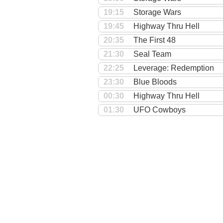
19:15
Storage Wars
19:45
Highway Thru Hell
20:35
The First 48
21:30
Seal Team
22:25
Leverage: Redemption
23:30
Blue Bloods
00:30
Highway Thru Hell
01:30
UFO Cowboys