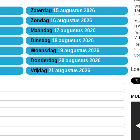
Wi
Zaterdag
15 augustus 2026
'I 
be
Zondag
16 augustus 2026
Fan
is 
Maandag
17 augustus 2026
Rub
VTM
Dinsdag
18 augustus 2026
Re
die
Woensdag
19 augustus 2026
vol
Donderdag
20 augustus 2026
Loa
Vrijdag
21 augustus 2026
MUL