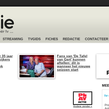
STREAMING
TVGIDS
FICHES
REDACTIE
CONTACTEER
t 35 jaar
Fans van 'De Tafel
kijkers
van Gert' kunnen
aftellen: dit is
ek
wanneer het nieuwe
seizoen start
MEE
tv
Pro
Andere zender »
Ant