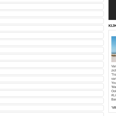
KIJ
Van
zic
'Tr
van
You
'Ma
Ook
#L
Bar
'VR