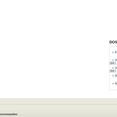
DOS
K
V
(BE)
V
(BE)
N
N
voorwaarden