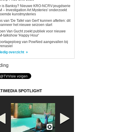
e is Banksy? Nieuwe KRO-NCRV-jeugdserie
AM – Investigation Art Mysteries' onderzoekt
roemde kunstmysteries
s van 'De Tafel van Gert' kunnen aftellen: dit
wanneer het nieuwe seizoen start
en Van Gucht zoekt publiek voor nieuwe
-talkshow 'Happy Hour'
portageploeg van PowNed aangevallen bij
renasiel
ledig overzicht
ding
TIMEDIA SPOTLIGHT