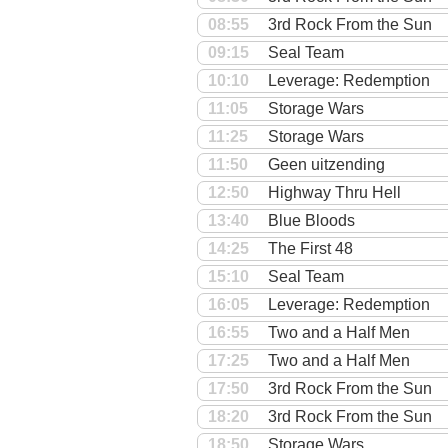
08:55
3rd Rock From the Sun
09:15
Seal Team
10:10
Leverage: Redemption
11:05
Storage Wars
11:25
Storage Wars
11:50
Geen uitzending
12:50
Highway Thru Hell
13:40
Blue Bloods
14:25
The First 48
15:10
Seal Team
16:05
Leverage: Redemption
16:55
Two and a Half Men
17:25
Two and a Half Men
17:50
3rd Rock From the Sun
18:20
3rd Rock From the Sun
18:50
Storage Wars