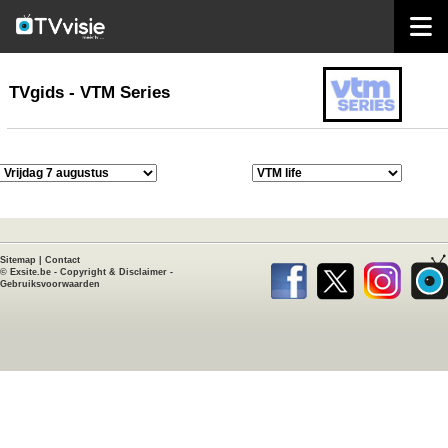
home
TVgids
TVgids - VTM Series
Sitemap
|
Contact
©
Exsite.be
-
Copyright & Disclaimer
-
Gebruiksvoorwaarden