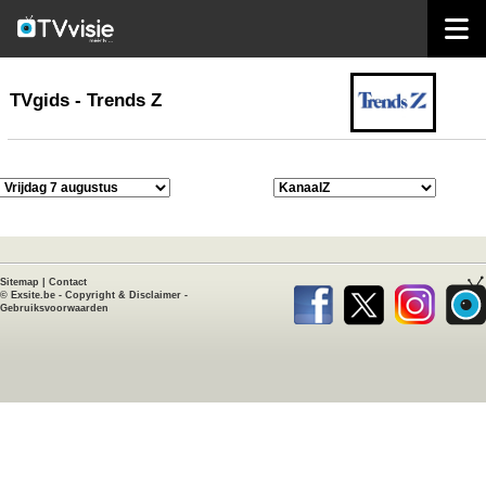
home
TVgids
TVgids - Trends Z
Sitemap
|
Contact
©
Exsite.be
-
Copyright & Disclaimer
-
Gebruiksvoorwaarden