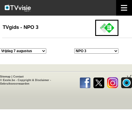
home
TVgids
TVgids - NPO 3
Sitemap
|
Contact
©
Exsite.be
-
Copyright & Disclaimer
-
Gebruiksvoorwaarden