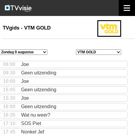
home
TVgids
TVgids - VTM GOLD
06:00
Joe
09:30
Geen uitzending
10:00
Joe
15:05
Geen uitzending
15:30
Joe
16:00
Geen uitzending
16:35
Wat nu weer?
17:10
SOS Piet
17:45
Nonkel Jef