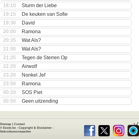
18:10
Sturm der Liebe
19:15
De keuken van Sofie
19:30
David
20:00
Ramona
20:35
Wat Als?
21:00
Wat Als?
21:25
Tegen de Sterren Op
22:20
Airwolf
23:20
Nonkel Jef
23:50
Ramona
00:20
SOS Piet
00:50
Geen uitzending
Sitemap
|
Contact
©
Exsite.be
-
Copyright & Disclaimer
-
Gebruiksvoorwaarden