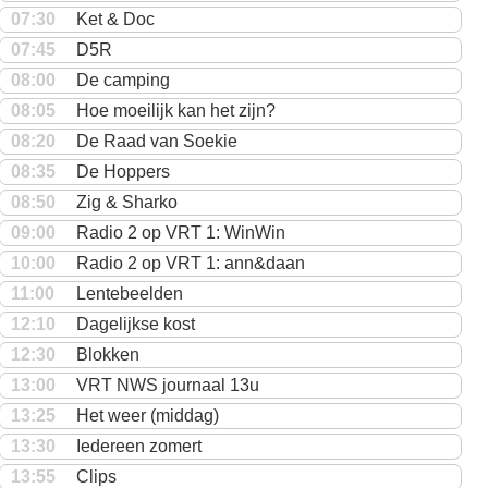
07:30
Ket & Doc
07:45
D5R
08:00
De camping
08:05
Hoe moeilijk kan het zijn?
08:20
De Raad van Soekie
08:35
De Hoppers
08:50
Zig & Sharko
09:00
Radio 2 op VRT 1: WinWin
10:00
Radio 2 op VRT 1: ann&daan
11:00
Lentebeelden
12:10
Dagelijkse kost
12:30
Blokken
13:00
VRT NWS journaal 13u
13:25
Het weer (middag)
13:30
Iedereen zomert
13:55
Clips