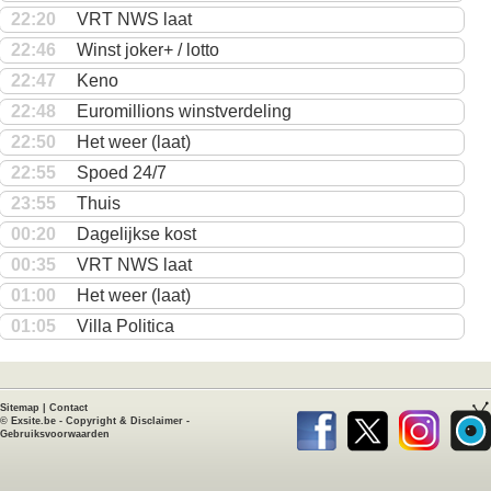
22:20
VRT NWS laat
22:46
Winst joker+ / lotto
22:47
Keno
22:48
Euromillions winstverdeling
22:50
Het weer (laat)
22:55
Spoed 24/7
23:55
Thuis
00:20
Dagelijkse kost
00:35
VRT NWS laat
01:00
Het weer (laat)
01:05
Villa Politica
Sitemap
|
Contact
©
Exsite.be
-
Copyright & Disclaimer
-
Gebruiksvoorwaarden