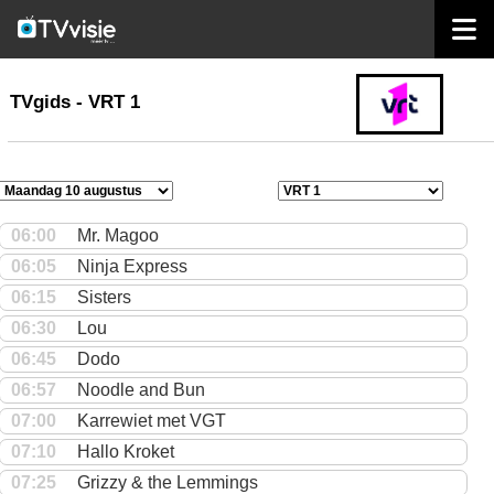
home
TVgids
TVgids - VRT 1
06:00
Mr. Magoo
06:05
Ninja Express
06:15
Sisters
06:30
Lou
06:45
Dodo
06:57
Noodle and Bun
07:00
Karrewiet met VGT
07:10
Hallo Kroket
07:25
Grizzy & the Lemmings