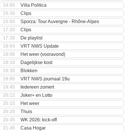
14:00
Villa Politica
15:30
Clips
15:50
Sporza: Tour Auvergne - Rhône-Alpes
17:20
Clips
17:30
De playlist
18:04
VRT NWS Update
18:06
Het weer (vooravond)
18:10
Dagelijkse kost
18:30
Blokken
19:00
VRT NWS journaal 19u
19:45
Iedereen zomert
20:12
Joker+ en Lotto
20:15
Het weer
20:20
Thuis
20:45
WK 2026: kick-off
21:45
Casa Hogar