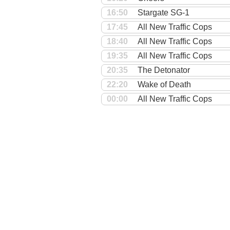
16:50
Stargate SG-1
17:45
All New Traffic Cops
18:40
All New Traffic Cops
19:35
All New Traffic Cops
20:35
The Detonator
22:20
Wake of Death
00:00
All New Traffic Cops