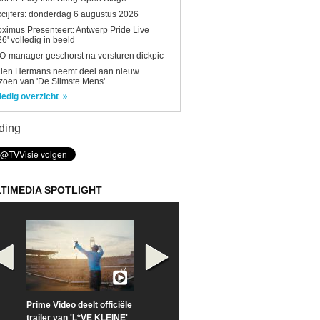
kcijfers: donderdag 6 augustus 2026
oximus Presenteert: Antwerp Pride Live
6' volledig in beeld
-manager geschorst na versturen dickpic
lien Hermans neemt deel aan nieuw
zoen van 'De Slimste Mens'
ledig overzicht
ding
TIMEDIA SPOTLIGHT
Prime Video deelt officiële
Check nu de officiële
Neem samen m
trailer van 'L*VE KLEINE'
trailer van 'The Last
een kijkje op '