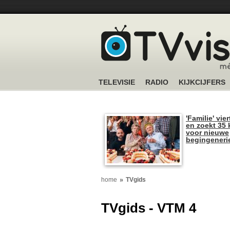
TELEVISIE
RADIO
KIJKCIJFERS
'Familie' vier
en zoekt 35 
voor nieuwe
begingeneri
home
TVgids
TVgids - VTM 4