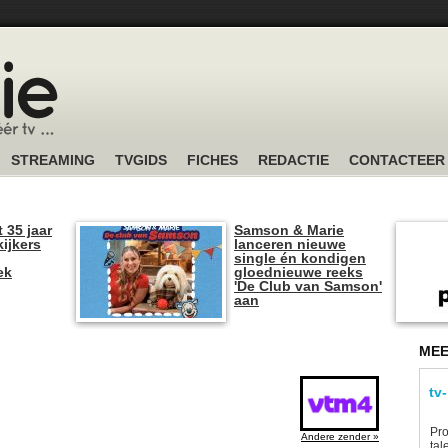
STREAMING
TVGIDS
FICHES
REDACTIE
CONTACTEER
t 35 jaar
Samson & Marie
kijkers
lanceren nieuwe
single én kondigen
ek
gloednieuwe reeks
'De Club van Samson'
aan
MEE
tv
Pro
Andere zender »
tal