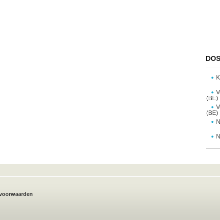
DOS
K
V
(BE)
V
(BE)
N
N
voorwaarden