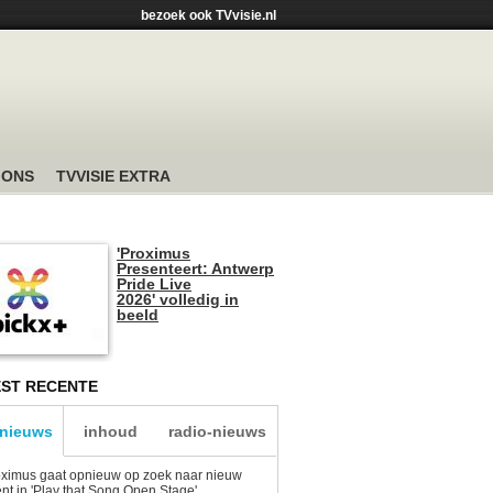
bezoek ook TVvisie.nl
 ONS
TVVISIE EXTRA
'Proximus
Presenteert: Antwerp
Pride Live
2026' volledig in
beeld
ST RECENTE
-nieuws
inhoud
radio-nieuws
ximus gaat opnieuw op zoek naar nieuw
ent in 'Play that Song Open Stage'