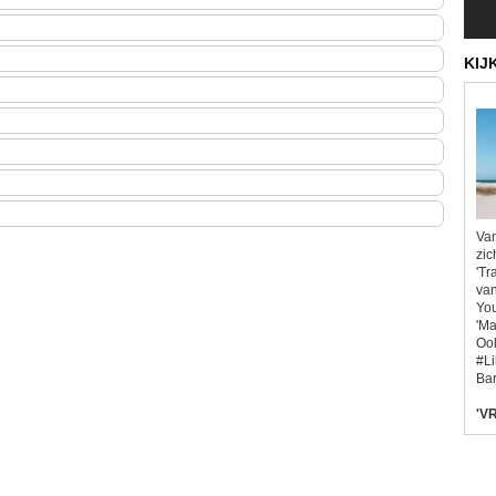
KIJ
Van
zic
'Tr
van
You
'Ma
Ook
#L
Bar
'VR