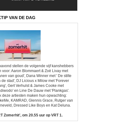
Sunrise'
Kitsch'
KTIP VAN DE DAG
avond stellen de volgende vijf kanshebbers
h voor: Aaron Blommaert & Zoë Livay met
anen van goud', Dana Winner met ' De stilte
 de stad', DJ Licious x Milow met 'Forever
ng', Gert Verhulst & James Cooke met
diwodo' en Line De Dauw met 'Plankgas'.
 deze artiesten maken hun opwachting:
ikeMe, KAMRAD, Glennis Grace, Rutger van
neveld, Dressed Like Boys en Kat Deluna.
T Zomerhit', om 20.55 uur op VRT 1.