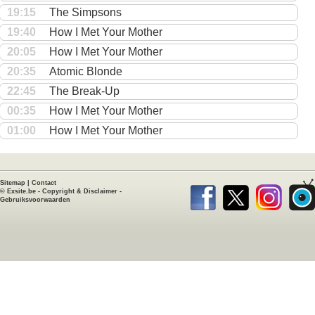
19:15
The Simpsons
19:40
How I Met Your Mother
20:05
How I Met Your Mother
20:35
Atomic Blonde
22:45
The Break-Up
00:35
How I Met Your Mother
01:00
How I Met Your Mother
Sitemap
|
Contact
©
Exsite.be
-
Copyright & Disclaimer
-
Gebruiksvoorwaarden