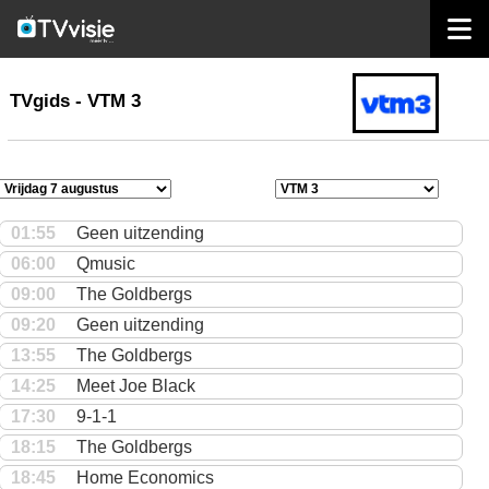
home
TVgids
TVgids - VTM 3
01:55
Geen uitzending
06:00
Qmusic
09:00
The Goldbergs
09:20
Geen uitzending
13:55
The Goldbergs
14:25
Meet Joe Black
17:30
9-1-1
18:15
The Goldbergs
18:45
Home Economics