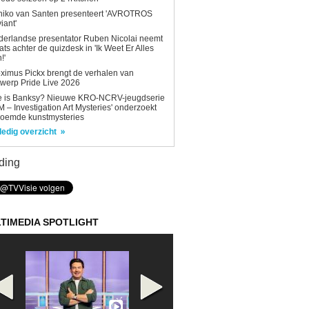
niko van Santen presenteert 'AVROTROS
viant'
erlandse presentator Ruben Nicolai neemt
ats achter de quizdesk in 'Ik Weet Er Alles
!'
ximus Pickx brengt de verhalen van
werp Pride Live 2026
e is Banksy? Nieuwe KRO-NCRV-jeugdserie
AM – Investigation Art Mysteries' onderzoekt
roemde kunstmysteries
ledig overzicht
ding
TIMEDIA SPOTLIGHT