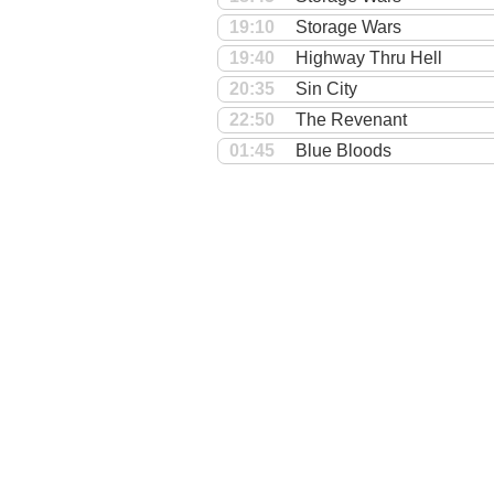
19:10
Storage Wars
19:40
Highway Thru Hell
20:35
Sin City
22:50
The Revenant
01:45
Blue Bloods