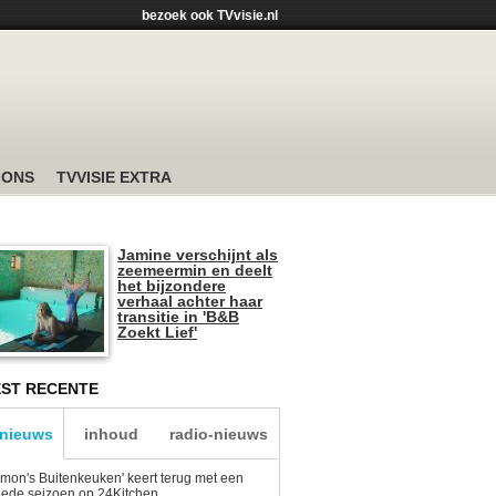
bezoek ook TVvisie.nl
 ONS
TVVISIE EXTRA
Jamine verschijnt als
zeemeermin en deelt
het bijzondere
verhaal achter haar
transitie in 'B&B
Zoekt Lief'
ST RECENTE
-nieuws
inhoud
radio-nieuws
mon's Buitenkeuken' keert terug met een
ede seizoen op 24Kitchen