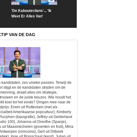
'De Kabouterdans'... 'Ik
De lat ligt letterlijk en
Jamine vertelt 
Weet Er Alles Van'
figuurlijk hoog in 'Met Vier
transitie in 'B&
in Bed'
Lief'
KTIP VAN DE DAG
 kandidaten, zes unieke passies. Terwijl de
et stijgt en de kandidaten strijden om de
rwinning, draait alles om strategie,
trouwen en de juiste keuzes. Wie houdt het
fd koel tot het einde? Dingen mee naar de
dprijs: Erwin uit Rotterdam (met als
cialiteit Amerikaanse popcultuur), Kimberly
 Rucphen (topografie), Jeffrey uit Gelderland
udio 100), Johanna uit Drenthe (Spanje),
as uit Maasmechelen (groenten en fruit), Mina
 Antwerpen (romcoms), Gert uit Dilbeek
letiek), Inge uit Brasschaat (kerst), Julian uit