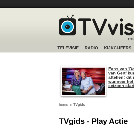
TELEVISIE
RADIO
KIJKCIJFERS
Fans van 'De
van Gert' k
aftellen: dit 
wanneer het
seizoen star
home
TVgids
TVgids - Play Actie