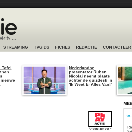
STREAMING
TVGIDS
FICHES
REDACTIE
CONTACTEER
 Tafel
Nederlandse
unnen
presentator Ruben
is
Nicolai neemt plaats
 nieuwe
achter de quizdesk in
t
'Ik Weet Er Alles Van!'
MEE
tv
'Ra
Andere zender »
twe