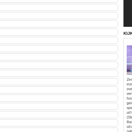
KIJ
Zes
inz
ove
ver
hoo
gel
spe
uit
(St
Ili
uit
(at