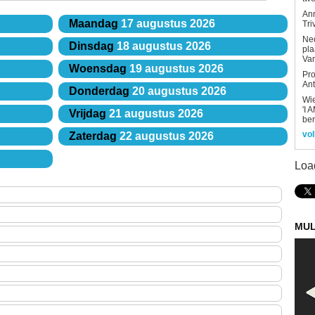
An
Maandag
17 augustus 2026
Tri
Ned
Dinsdag
18 augustus 2026
pla
Van
Woensdag
19 augustus 2026
Pro
Ant
Donderdag
20 augustus 2026
Wi
'I 
Vrijdag
21 augustus 2026
be
vol
Zaterdag
22 augustus 2026
Loa
MUL