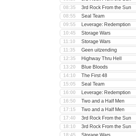
08:35
3rd Rock From the Sun
08:55
Seal Team
09:55
Leverage: Redemption
10:45
Storage Wars
11:10
Storage Wars
11:35
Geen uitzending
12:35
Highway Thru Hell
13:20
Blue Bloods
14:10
The First 48
15:05
Seal Team
16:00
Leverage: Redemption
16:50
Two and a Half Men
17:15
Two and a Half Men
17:40
3rd Rock From the Sun
18:10
3rd Rock From the Sun
18:45
Storage Wars