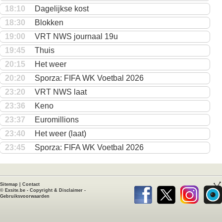
18:10
Dagelijkse kost
18:30
Blokken
19:00
VRT NWS journaal 19u
19:45
Thuis
20:15
Het weer
20:20
Sporza: FIFA WK Voetbal 2026
23:20
VRT NWS laat
23:36
Keno
23:37
Euromillions
23:40
Het weer (laat)
23:45
Sporza: FIFA WK Voetbal 2026
Sitemap
|
Contact
©
Exsite.be
-
Copyright & Disclaimer
-
Gebruiksvoorwaarden