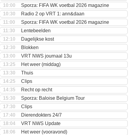
10:00
Sporza: FIFA WK voetbal 2026 magazine
10:30
Radio 2 op VRT 1: ann&daan
11:00
Sporza: FIFA WK voetbal 2026 magazine
11:30
Lentebeelden
12:10
Dagelijkse kost
12:30
Blokken
13:00
VRT NWS journaal 13u
13:25
Het weer (middag)
13:30
Thuis
14:25
Clips
14:35
Recht op recht
15:30
Sporza: Baloise Belgium Tour
17:30
Clips
17:40
Dierendokters 24/7
18:04
VRT NWS Update
18:06
Het weer (vooravond)