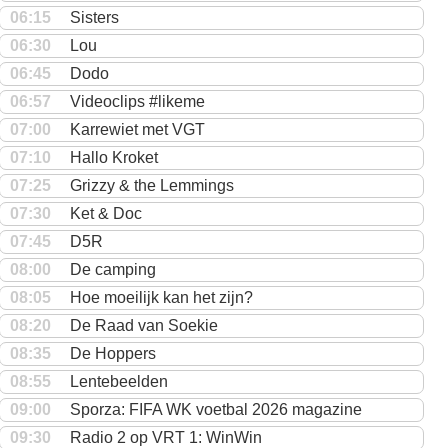
06:15
Sisters
06:30
Lou
06:45
Dodo
06:57
Videoclips #likeme
07:00
Karrewiet met VGT
07:10
Hallo Kroket
07:25
Grizzy & the Lemmings
07:30
Ket & Doc
07:45
D5R
08:00
De camping
08:05
Hoe moeilijk kan het zijn?
08:20
De Raad van Soekie
08:35
De Hoppers
08:55
Lentebeelden
09:00
Sporza: FIFA WK voetbal 2026 magazine
09:30
Radio 2 op VRT 1: WinWin