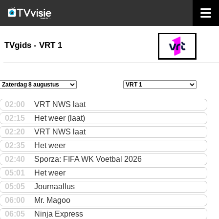
home
TVgids
TVgids - VRT 1
02:00
VRT NWS laat
02:15
Het weer (laat)
02:20
VRT NWS laat
02:35
Het weer
02:40
Sporza: FIFA WK Voetbal 2026
05:01
Het weer
05:05
Journaallus
06:00
Mr. Magoo
06:05
Ninja Express